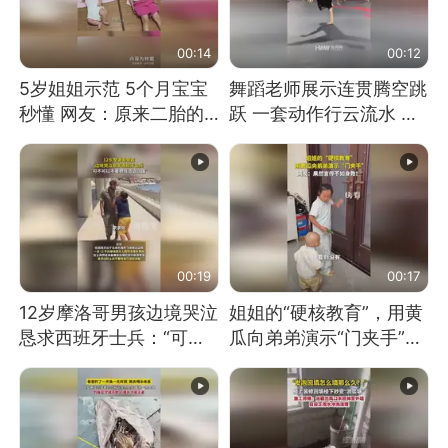
00:14
00:12
5岁姐姐示范 5个月宝宝
舞蹈老师展示连贯腾空跳
秒懂 网友：原来二胎的
跃 一套动作行云流水 节
快乐长这样
奏感拉满 网友：怎么做
到又舞又武的？
00:19
00:17
12岁摩洛哥男孩边境哭泣
姐姐的“硬核教育”，用黄
恳求西班牙士兵：“可不
瓜向弟弟演示“门夹手”，
可以不要把我遣返回国”
网友：果然言传不如身
教！