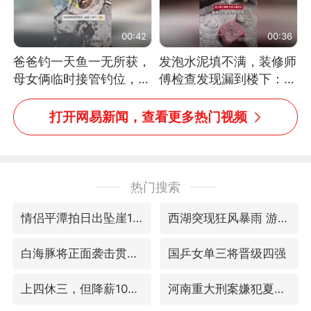
00:42
00:36
爸爸钓一天鱼一无所获，
发泡水泥填不满，装修师
母女俩临时接管钓位，用
傅检查发现漏到楼下：出
玩具鱼竿钓上大鱼
风口未延伸到外墙
打开网易新闻，查看更多热门视频
热门搜索
情侣平潭拍日出坠崖1死1伤
西湖突现狂风暴雨 游客瞬间被浇透
白海豚将正面袭击贯穿浙江
国乒女单三将晋级四强
上四休三，但降薪1000元，你接受吗？
河南重大刑案嫌犯夏某钢落网