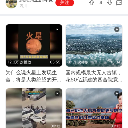
关注
4
四川
12.3万 次播放
03:55
3.1万 次播放
16:34
为什么说火星上发现生
国内规模最大无人古镇，
命，将是人类绝望的开
花50亿新建的四合院竟
始？
没人住，发生了啥
00:12
03:13