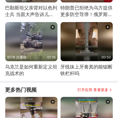
巴勒斯坦父亲背对以色列
特朗普已拒绝为乌方提供
士兵 当面大声告诉儿
更多防空导弹！俄罗斯抓
子：永远不要害怕他们！
住窗口期猛炸基辅
9178 次播放
01:16
00:50
乌克兰是如何重新定义坦
牙线抹上牙膏真的能锯断
克战术的
铁栏杆吗
更多热门视频
打开应用 查看更多