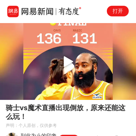
打开
Play
00:00
00:55
En
骑士vs魔术直播出现倒放，原来还能这
fu
么玩！
声明：个人原创，仅供参考
到此为止的印象