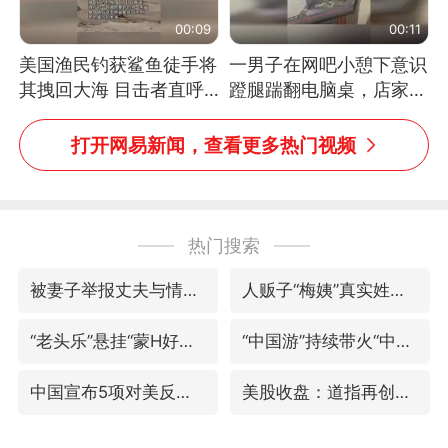
00:09
00:11
美国渔民钓获鲨鱼徒手将
一男子在网吧小憩下意识
其拽回大海 目击者直呼
蹬腿踹翻电脑桌，店家3
震惊 （视频来源：参考
台显示器与机械臂损坏
消息）
打开网易新闻，查看更多热门视频
热门搜索
被妻子举报丈夫与情人一审获刑1年
人贩子“梅姨”真实姓名曝光
“老头乐”悬挂“蒙H好几个8”上路
“中国游”持续带火“中国购”
中国宣布5项对美反制措施
美股收盘：道指再创历史新高