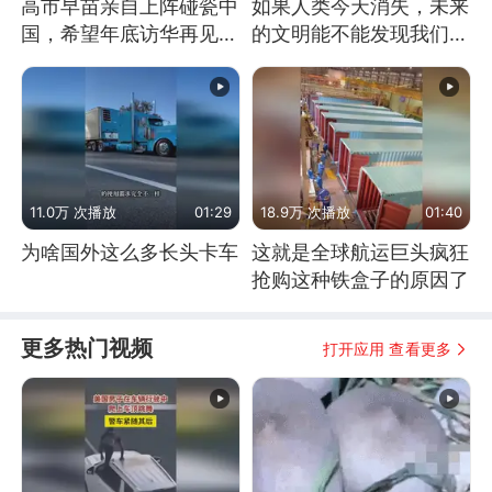
高市早苗亲自上阵碰瓷中
如果人类今天消失，未来
国，希望年底访华再见中
的文明能不能发现我们存
方一面
在过？
11.0万 次播放
01:29
18.9万 次播放
01:40
为啥国外这么多长头卡车
这就是全球航运巨头疯狂
抢购这种铁盒子的原因了
更多热门视频
打开应用 查看更多