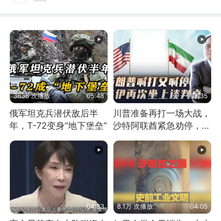
3636 次播放
05:48
07:35
俄军坦克兵潜伏敌后半
川普准备再打一场大战，
年，T-72变身“地下堡垒”
沙特阿联酋紧急劝停，美
伊开启新一轮谈判
04:33
8.1万 次播放
04:05