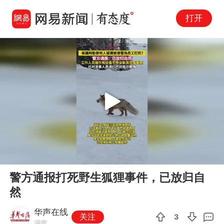
打开
Play
00:00
00:13
En
警方通报打死野生狐狸事件，已放归自
fu
然
华声在线
关注
3
湖南