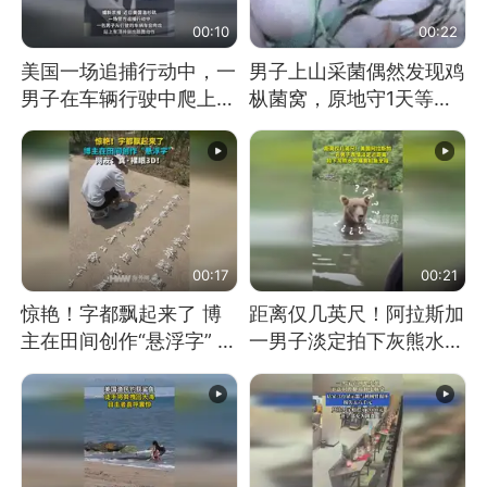
00:10
00:22
美国一场追捕行动中，一
男子上山采菌偶然发现鸡
男子在车辆行驶中爬上车
枞菌窝，原地守1天等它
顶跳舞。（新京报）
长大：挖了140多朵
00:17
00:21
惊艳！字都飘起来了 博
距离仅几英尺！阿拉斯加
主在田间创作“悬浮字” 网
一男子淡定拍下灰熊水中
友：真·裸眼3D！
捕食鲑鱼全程