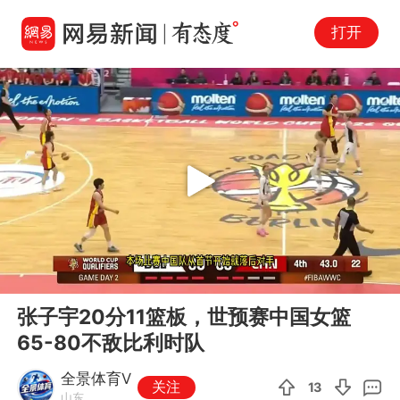
打开
Play
00:00
00:30
En
张子宇20分11篮板，世预赛中国女篮
fu
65-80不敌比利时队
全景体育V
关注
13
山东