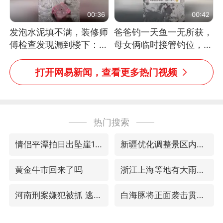
00:36
00:42
发泡水泥填不满，装修师
爸爸钓一天鱼一无所获，
傅检查发现漏到楼下：出
母女俩临时接管钓位，用
风口未延伸到外墙
玩具鱼竿钓上大鱼
打开网易新闻，查看更多热门视频
热门搜索
情侣平潭拍日出坠崖1死1伤
新疆优化调整景区内自驾服务费
黄金牛市回来了吗
浙江上海等地有大雨或暴雨
河南刑案嫌犯被抓 逃窜时伤害多人
白海豚将正面袭击贯穿浙江