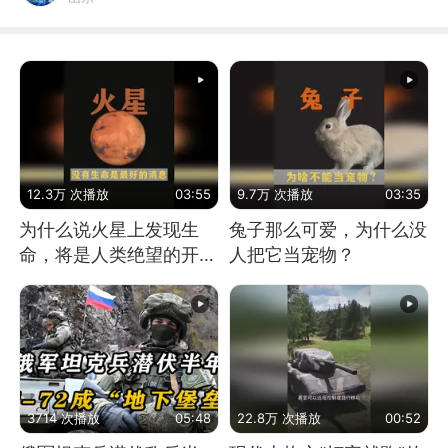
12.3万 次播放
03:55
9.7万 次播放
03:35
为什么说火星上发现生
兔子那么可爱，为什么没
命，将是人类绝望的开
人把它当宠物？
始？
3714 次播放
05:48
22.8万 次播放
00:52