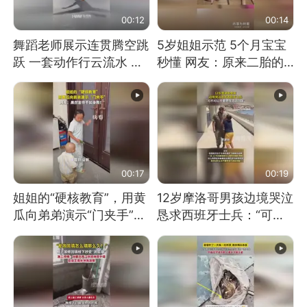
00:12
00:14
舞蹈老师展示连贯腾空跳
5岁姐姐示范 5个月宝宝
跃 一套动作行云流水 节
秒懂 网友：原来二胎的
奏感拉满 网友：怎么做
快乐长这样
到又舞又武的？
00:17
00:19
姐姐的“硬核教育”，用黄
12岁摩洛哥男孩边境哭泣
瓜向弟弟演示“门夹手”，
恳求西班牙士兵：“可不
网友：果然言传不如身
可以不要把我遣返回国”
教！