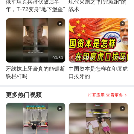
俄军坦克兵潜伏敌后半
现代火炮之“打完就跑”的
年，T-72变身“地下堡垒”
战术
00:50
9.2万 次播放
06:42
牙线抹上牙膏真的能锯断
中国资本是怎样在印度虎
铁栏杆吗
口拔牙的
更多热门视频
打开应用 查看更多