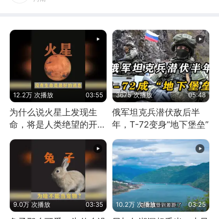
12.2万 次播放
03:55
3675 次播放
05:48
为什么说火星上发现生
俄军坦克兵潜伏敌后半
命，将是人类绝望的开
年，T-72变身“地下堡垒”
始？
9.0万 次播放
03:35
10.2万 次播放
03:25