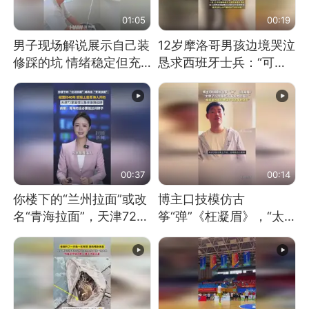
01:05
00:19
男子现场解说展示自己装
12岁摩洛哥男孩边境哭泣
修踩的坑 情绪稳定但充
恳求西班牙士兵：“可不
满无奈 每处都有精心设
可以不要把我遣返回国”
计 但每处都有瑕疵 网
友：一开始我没笑 但看
到洗手盆我没绷住
00:37
00:14
你楼下的“兰州拉面”或改
博主口技模仿古
名“青海拉面”，天津72家
筝“弹”《枉凝眉》，“太
面馆已集体更换招牌
像了～你是吃古筝长大的
吗？”“或将成为首位考级
不带古筝的选手。”（来
源：新华每日电讯）