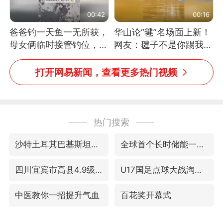
00:42
00:16
爸爸钓一天鱼一无所获，
华山论“毽”名场面上新！
母女俩临时接管钓位，用
网友：毽子不是你踢我
玩具鱼竿钓上大鱼
捡，我踢你捡吗
打开网易新闻，查看更多热门视频
热门搜索
沙特土耳其巴基斯坦签署共同防务协议
全球首个长时储能一体化产业园量产
四川宜宾市高县4.9级地震致1人死亡
U17国足点球大战淘汰河床晋级决赛
中医教你一招提升气血
百花奖开幕式