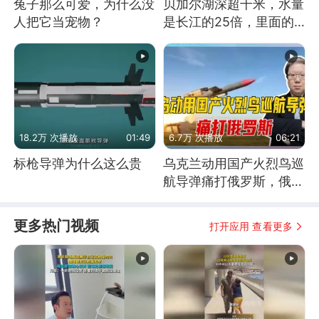
兔子那么可爱，为什么没
贝加尔湖深超千米，水量
人把它当宠物？
是长江的25倍，里面的
鱼究竟有多大？
18.2万 次播放
01:49
6.7万 次播放
06:21
标枪导弹为什么这么贵
乌克兰动用国产火烈鸟巡
航导弹痛打俄罗斯，俄军
为什么没能拦截？
更多热门视频
打开应用 查看更多