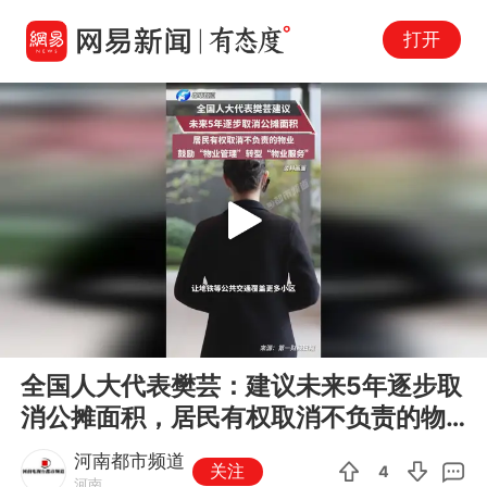
打开
Play
00:00
00:17
En
全国人大代表樊芸：建议未来5年逐步取
fu
消公摊面积，居民有权取消不负责的物
业
河南都市频道
关注
4
河南