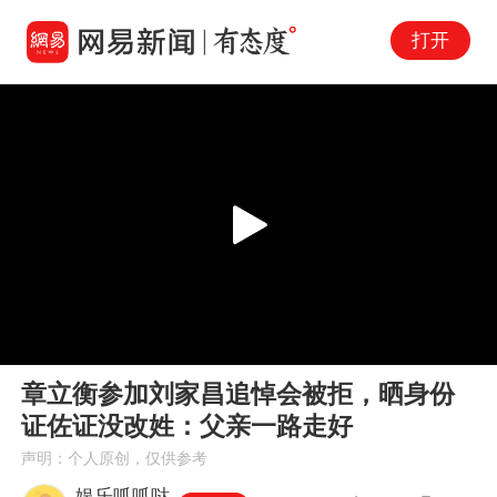
打开
Play
00:00
01:08
En
章立衡参加刘家昌追悼会被拒，晒身份
fu
证佐证没改姓：父亲一路走好
声明：个人原创，仅供参考
娱乐呱呱哒