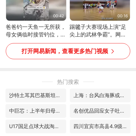
00:42
00:16
爸爸钓一天鱼一无所获，
踢毽子大赛现场上演“足
母女俩临时接管钓位，用
尖上的武林争霸”。网
玩具鱼竿钓上大鱼
友：这哪是踢毽子，分明
是武侠片现场！#睡个好
打开网易新闻，查看更多热门视频
觉
热门搜索
沙特土耳其巴基斯坦签署共同防务协议
上海：台风白海豚或将带来龙卷风
中巨芯：上半年归母净利润1405.77万元
名创优品回应女子吐槽内裤质量差
U17国足点球大战淘汰河床晋级决赛
四川宜宾市高县4.9级地震致1人死亡