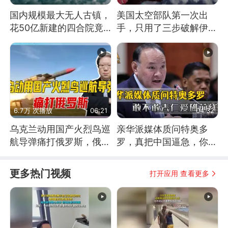
国内规模最大无人古镇，
美国太空部队第一次出
花50亿新建的四合院竟
手，只用了三步破解伊朗
没人住，发生了啥
防空
6.7万 次播放
06:21
04:32
乌克兰动用国产火烈鸟巡
亲华派媒体质问特奥多
航导弹痛打俄罗斯，俄军
罗，真把中国逼急，你敢
为什么没能拦截？
不敢去仁爱礁前线？
更多热门视频
打开应用 查看更多