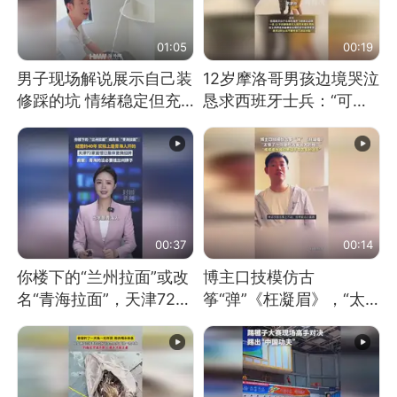
01:05
00:19
男子现场解说展示自己装
12岁摩洛哥男孩边境哭泣
修踩的坑 情绪稳定但充
恳求西班牙士兵：“可不
满无奈 每处都有精心设
可以不要把我遣返回国”
计 但每处都有瑕疵 网
友：一开始我没笑 但看
到洗手盆我没绷住
00:37
00:14
你楼下的“兰州拉面”或改
博主口技模仿古
名“青海拉面”，天津72家
筝“弹”《枉凝眉》，“太
面馆已集体更换招牌
像了～你是吃古筝长大的
吗？”“或将成为首位考级
不带古筝的选手。”（来
源：新华每日电讯）