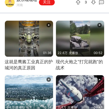
关注
3
河南
01:36
22.6万 次播放
00:52
这就是鹰酱工业真正的护
现代火炮之“打完就跑”的
城河的真正原因
战术
2.8万 次播放
16:34
11.8万 次播放
09:47