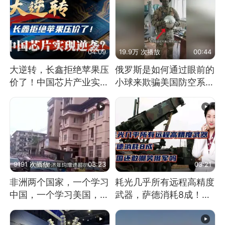
04:09
19.9万 次播放
00:44
大逆转，长鑫拒绝苹果压
俄罗斯是如何通过眼前的
价了！中国芯片产业实现
小球来欺骗美国防空系统
怎样的逆袭？
的
9191 次播放
03:23
03:21
非洲两个国家，一个学习
耗光几乎所有远程高精度
中国，一个学习美国，结
武器，萨德消耗8成！美
果怎么样了？
国还敢嘲笑俄军吗