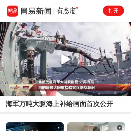
打开
Play
00:00
01:39
En
海军万吨大驱海上补给画面首次公开
fu