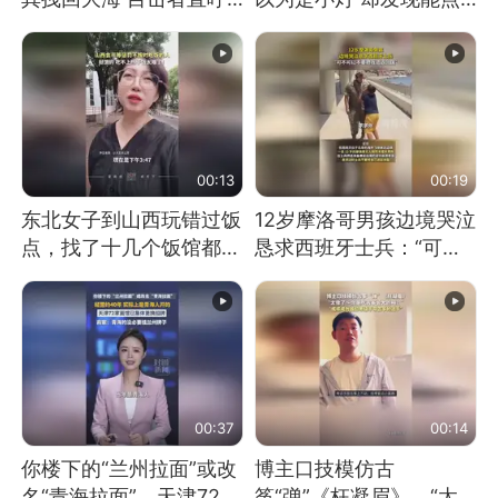
震惊 （视频来源：参考
燃香烟 当事人：已报警
消息）
处理
00:13
00:19
东北女子到山西玩错过饭
12岁摩洛哥男孩边境哭泣
点，找了十几个饭馆都没
恳求西班牙士兵：“可不
开门：午休到几点
可以不要把我遣返回国”
00:37
00:14
你楼下的“兰州拉面”或改
博主口技模仿古
名“青海拉面”，天津72家
筝“弹”《枉凝眉》，“太