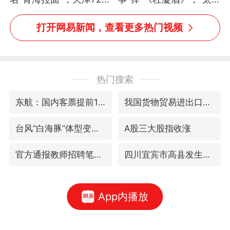
面馆已集体更换招牌
像了～你是吃古筝长大的
吗？”“或将成为首位考级
打开网易新闻，查看更多热门视频
不带古筝的选手。”（来
源：新华每日电讯）
热门搜索
东航：国内客票提前14天免费退改
我国货物贸易进出口超30万亿元
台风“白海豚”体型变大！环流面积接近13个浙江那么大
A股三大股指收涨
官方通报教师招聘笔试前13名被淘汰
四川宜宾市高县发生4.9级地震
App内播放