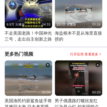
9.9万 次播放
04:33
20.1万 次播放
01:26
不走美国老路！中国神光
海盐根本不是从海里直接
三号，走出自主创新之路
捞的
更多热门视频
打开应用 查看更多
00:09
00:20
美国渔民钓获鲨鱼徒手将
男子偶遇路灯螺丝发红
其拽回大海 目击者直呼
以为是小灯 却发现能点