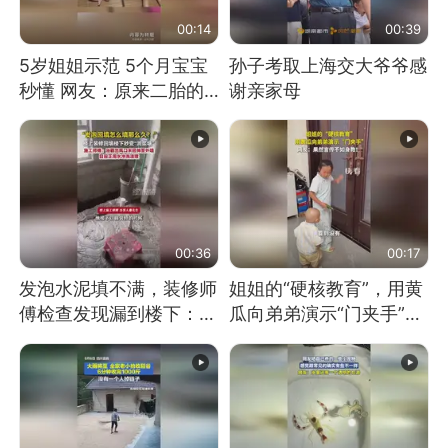
00:14
00:39
5岁姐姐示范 5个月宝宝
孙子考取上海交大爷爷感
秒懂 网友：原来二胎的
谢亲家母
快乐长这样
00:36
00:17
发泡水泥填不满，装修师
姐姐的“硬核教育”，用黄
傅检查发现漏到楼下：出
瓜向弟弟演示“门夹手”，
风口未延伸到外墙
网友：果然言传不如身
教！