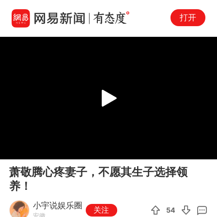
打开
Play
00:00
00:32
En
萧敬腾心疼妻子，不愿其生子选择领
fu
养！
小宇说娱乐圈
关注
54
安徽