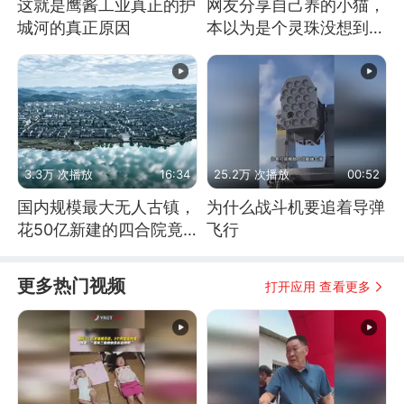
这就是鹰酱工业真正的护
网友分享自己养的小猫，
城河的真正原因
本以为是个灵珠没想到是
魔丸
3.3万 次播放
16:34
25.2万 次播放
00:52
国内规模最大无人古镇，
为什么战斗机要追着导弹
花50亿新建的四合院竟
飞行
没人住，发生了啥
更多热门视频
打开应用 查看更多