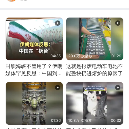
04:35
20.0万 次播放
01:29
封锁海峡不管用了？伊朗
这就是报废电动车电池不
媒体罕见反思：中国到底
能整块扔进熔炉的原因了
是不是在"拆台"
01:36
10.8万 次播放
00:32