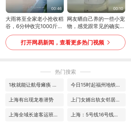
00:46
00:10
大雨将至全家老小抢收稻
网友晒自己养的一些小宠
谷，6分钟收完1000斤，
物，感觉跟常见的确实有
没有一个人掉链子
些不一样
打开网易新闻，查看更多热门视频
热门搜索
1枚就能让航母瘫痪 轰-6J实力有多强
今日15时起福州地铁高架区段停运
上海有出现龙卷潜势
上门女婿出轨女邻居多年被判重婚罪
上海全域长途客运班次全部停运
上海：5号线16号线浦江线全线停运