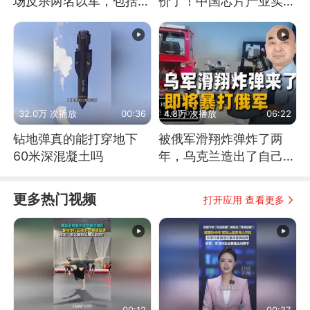
场反杀两名以军，包括一
价了！中国芯片产业实现
名少校
怎样的逆袭？
32.0万 次播放
00:36
4.8万 次播放
06:22
钻地弹真的能打穿地下
被俄军滑翔炸弹炸了两
60米深混凝土吗
年，乌克兰造出了自己
的“空中长臂”
更多热门视频
打开应用 查看更多
00:12
00:37