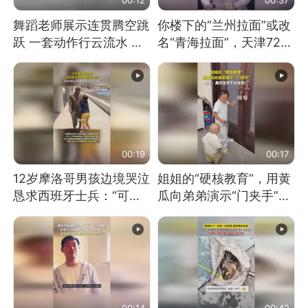
舞蹈老师展示连贯腾空跳
你楼下的“兰州拉面”或改
跃 一套动作行云流水 节
名“青海拉面”，天津72家
奏感拉满 网友：怎么做
面馆已集体更换招牌
到又舞又武的？
00:19
00:17
12岁摩洛哥男孩边境哭泣
姐姐的“硬核教育”，用黄
恳求西班牙士兵：“可不
瓜向弟弟演示“门夹手”，
可以不要把我遣返回国”
网友：果然言传不如身
教！
00:14
00:42