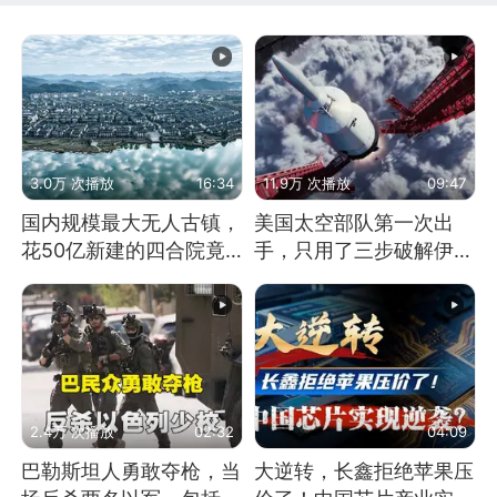
3.0万 次播放
16:34
11.9万 次播放
09:47
国内规模最大无人古镇，
美国太空部队第一次出
花50亿新建的四合院竟
手，只用了三步破解伊朗
没人住，发生了啥
防空
2.4万 次播放
02:32
04:09
巴勒斯坦人勇敢夺枪，当
大逆转，长鑫拒绝苹果压