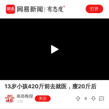
打开
Play
00:00
00:11
En
13岁小孩420斤前去就医，瘦20斤后
fu
南昌晚报
关注
6
江西