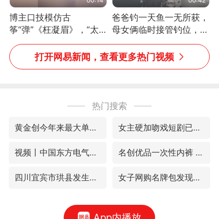
博主口技模仿古
爸爸钓一天鱼一无所获，
筝“弹”《枉凝眉》，“太
母女俩临时接管钓位，用
像了～你是吃古筝长大的
玩具鱼竿钓上大鱼
吗？”“或将成为首位考级
打开网易新闻，查看更多热门视频
不带古筝的选手。”（来
源：新华每日电讯）
热门搜索
黄金创今年来最大单周涨幅
女主硬加吻戏短剧已下架
视频丨中国东方电气集团原党组副书记、董事宋致远被查
名创优品一次性内裤 颜面尽失
四川宜宾市珙县发生3.4级地震
女子网购名牌包发现是自己丢的那只
App内播放