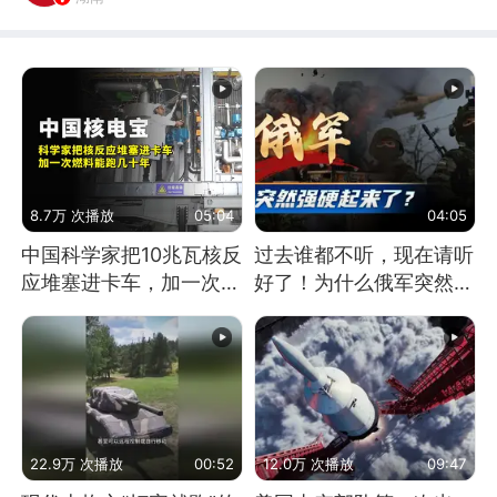
8.7万 次播放
05:04
04:05
中国科学家把10兆瓦核反
过去谁都不听，现在请听
应堆塞进卡车，加一次燃
好了！为什么俄军突然强
料能跑几十年
硬起来了？
22.9万 次播放
00:52
12.0万 次播放
09:47