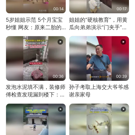
00:14
00:17
5岁姐姐示范 5个月宝宝
姐姐的“硬核教育”，用黄
秒懂 网友：原来二胎的
瓜向弟弟演示“门夹手”，
快乐长这样
网友：果然言传不如身
教！
00:36
00:39
发泡水泥填不满，装修师
孙子考取上海交大爷爷感
傅检查发现漏到楼下：出
谢亲家母
风口未延伸到外墙