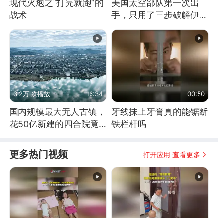
现代火炮之“打完就跑”的
美国太空部队第一次出
战术
手，只用了三步破解伊朗
防空
3.2万 次播放
16:34
00:50
国内规模最大无人古镇，
牙线抹上牙膏真的能锯断
花50亿新建的四合院竟
铁栏杆吗
没人住，发生了啥
更多热门视频
打开应用 查看更多