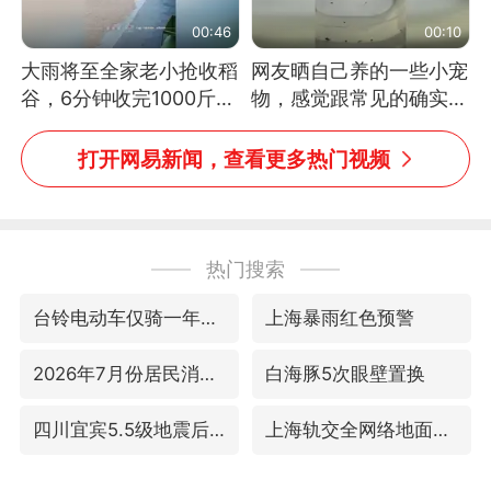
00:46
00:10
大雨将至全家老小抢收稻
网友晒自己养的一些小宠
谷，6分钟收完1000斤，
物，感觉跟常见的确实有
没有一个人掉链子
些不一样
打开网易新闻，查看更多热门视频
热门搜索
台铃电动车仅骑一年就断电趴窝
上海暴雨红色预警
2026年7月份居民消费价格同比上涨0.5%
白海豚5次眼壁置换
四川宜宾5.5级地震后余震为何不断
上海轨交全网络地面高架区段限速运行