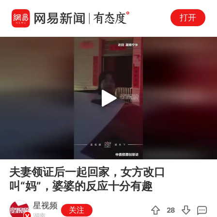
打开
Play
00:00
00:19
En
夫妻领证后一起回家，女方改口
fu
叫“妈”，婆婆的反应十分有趣
星视频
关注
28
湖南