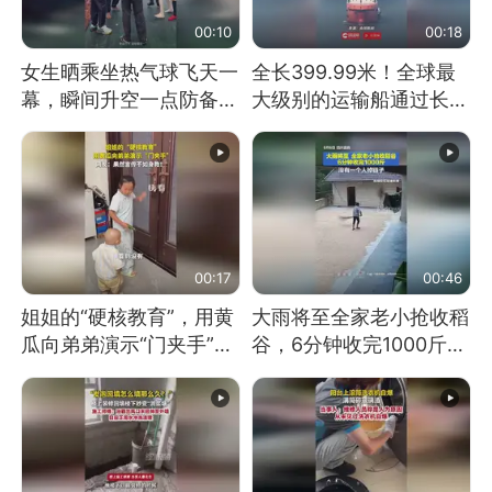
00:10
00:18
女生晒乘坐热气球飞天一
全长399.99米！全球最
幕，瞬间升空一点防备都
大级别的运输船通过长江
没有
大桥这一幕，太震撼了！
00:17
00:46
姐姐的“硬核教育”，用黄
大雨将至全家老小抢收稻
瓜向弟弟演示“门夹手”，
谷，6分钟收完1000斤，
网友：果然言传不如身
没有一个人掉链子
教！