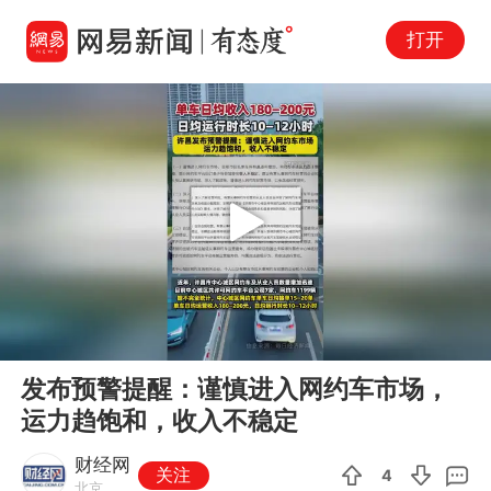
打开
Play
00:00
00:11
En
发布预警提醒：谨慎进入网约车市场，
fu
运力趋饱和，收入不稳定
财经网
关注
4
北京