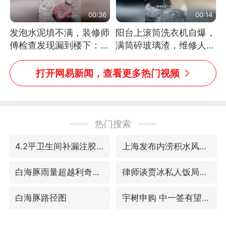
00:36
00:14
发泡水泥填不满，装修师
阳台上滚筒洗衣机自爆，
傅检查发现漏到楼下：出
满筒碎玻璃渣，维修人员
风口未延伸到外墙
称是人为原因，从未见过
洗衣机自爆
打开网易新闻，查看更多热门视频
热门搜索
4.2平卫生间补漏注胶花1.55万
上海发布内涝积水风险提示
白海豚雨量超越利奇马、巴威
律师谈贾冰私人饭局被偷拍
白海豚路径图
宇树申购 中一签有望赚20万元