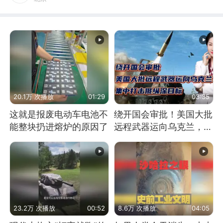
20.1万 次播放
01:29
03:35
这就是报废电动车电池不
绕开国会审批！美国大批
能整块扔进熔炉的原因了
远程武器运向乌克兰，集
中打击俄纵深目标
23.2万 次播放
00:52
8.6万 次播放
04:05