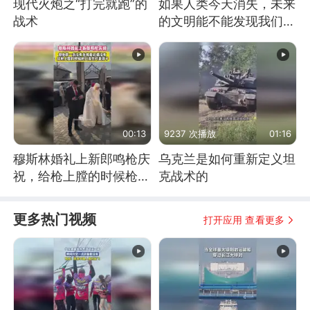
现代火炮之“打完就跑”的
如果人类今天消失，未来
战术
的文明能不能发现我们存
在过？
00:13
9237 次播放
01:16
穆斯林婚礼上新郎鸣枪庆
乌克兰是如何重新定义坦
祝，给枪上膛的时候枪口
克战术的
竟然对着孩子
更多热门视频
打开应用 查看更多