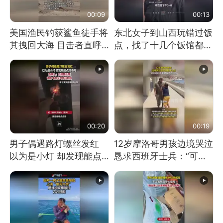
00:09
00:13
美国渔民钓获鲨鱼徒手将
东北女子到山西玩错过饭
其拽回大海 目击者直呼
点，找了十几个饭馆都没
震惊 （视频来源：参考
开门：午休到几点
消息）
00:20
00:19
男子偶遇路灯螺丝发红
12岁摩洛哥男孩边境哭泣
以为是小灯 却发现能点
恳求西班牙士兵：“可不
燃香烟 当事人：已报警
可以不要把我遣返回国”
处理