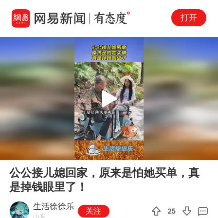
打开
Play
00:00
00:11
En
公公接儿媳回家，原来是怕她买单，真
fu
是掉钱眼里了！
生活徐徐乐
关注
25
山东