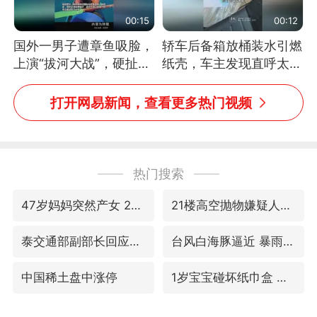
00:15
00:12
国外一男子遭章鱼吸脸，
轿车后备箱放桶装水引燃
上演“拔河大战”，硬扯加
纸壳，车主发现直呼太危
铁棒敲打方才挣脱
险，“拍出来让大家都避
免这个危险”
打开网易新闻，查看更多热门视频
热门搜索
47岁妈妈突然产女 26岁女儿：很震惊
21楼高空抛物嫌疑人被拘留
泰交通部副部长回应中国人遭歧视手势
台风白海豚逼近 暴雨大暴雨来袭
中国稀土盘中涨停
1岁宝宝碰坏纸巾盒 宝妈被索赔924元