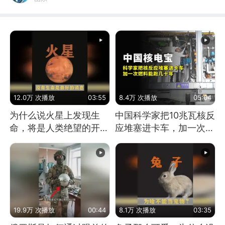
12.0万 次播放
03:55
8.4万 次播放
05:04
为什么说火星上发现生
中国科学家把10兆瓦核反
命，将是人类绝望的开
应堆塞进卡车，加一次燃
始？
料能跑几十年
19.9万 次播放
00:44
8.1万 次播放
03:35