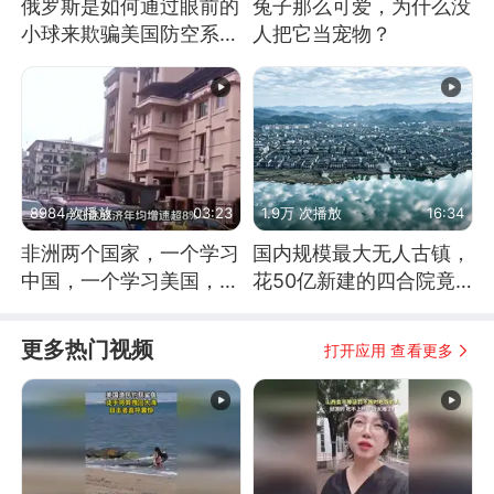
俄罗斯是如何通过眼前的
兔子那么可爱，为什么没
小球来欺骗美国防空系统
人把它当宠物？
的
8984 次播放
03:23
1.9万 次播放
16:34
非洲两个国家，一个学习
国内规模最大无人古镇，
中国，一个学习美国，结
花50亿新建的四合院竟
果怎么样了？
没人住，发生了啥
更多热门视频
打开应用 查看更多