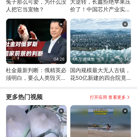
兔子那么可爱，为什么没
大逆转，长鑫拒绝苹果压
人把它当宠物？
价了！中国芯片产业实现
怎样的逆袭？
04:26
1.8万 次播放
16:34
杜金最新判断：俄精英必
国内规模最大无人古镇，
须明白，要么人类毁灭，
花50亿新建的四合院竟
要么俄毁灭
没人住，发生了啥
更多热门视频
打开应用 查看更多