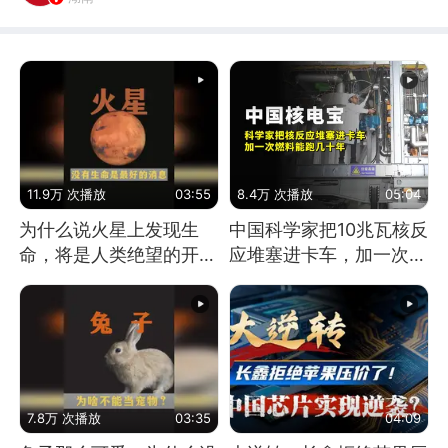
11.9万 次播放
03:55
8.4万 次播放
05:04
为什么说火星上发现生
中国科学家把10兆瓦核反
命，将是人类绝望的开
应堆塞进卡车，加一次燃
始？
料能跑几十年
7.8万 次播放
03:35
04:09