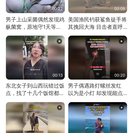
00:22
00:09
男子上山采菌偶然发现鸡
美国渔民钓获鲨鱼徒手将
枞菌窝，原地守1天等它
其拽回大海 目击者直呼
长大：挖了140多朵
震惊 （视频来源：参考
消息）
00:13
00:20
东北女子到山西玩错过饭
男子偶遇路灯螺丝发红
点，找了十几个饭馆都没
以为是小灯 却发现能点
开门：午休到几点
燃香烟 当事人：已报警
处理