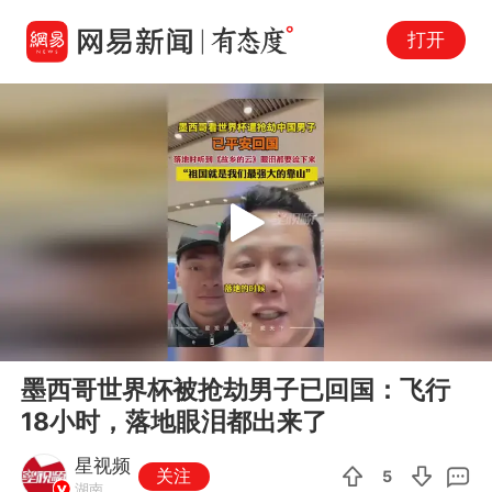
打开
Play
00:00
00:10
En
墨西哥世界杯被抢劫男子已回国：飞行
fu
18小时，落地眼泪都出来了
星视频
关注
5
湖南