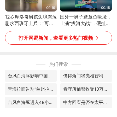
00:19
00:15
12岁摩洛哥男孩边境哭泣
国外一男子遭章鱼吸脸，
恳求西班牙士兵：“可不
上演“拔河大战”，硬扯加
可以不要把我遣返回国”
铁棒敲打方才挣脱
打开网易新闻，查看更多热门视频
热门搜索
台风白海豚影响中国已成定局
佛得角门将亮相智利俱乐部主场
青海拉面告别“兰州拉面”
看守所辅警收受10万获刑1年
台风白海豚进入48小时警戒线
中方回应是否在太平洋海底开采稀土