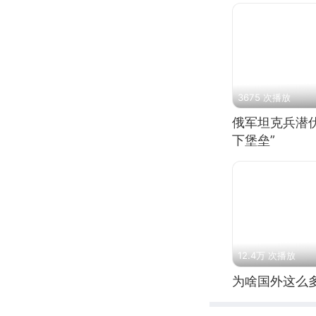
3675 次播放
俄军坦克兵潜伏
下堡垒”
12.4万 次播放
为啥国外这么