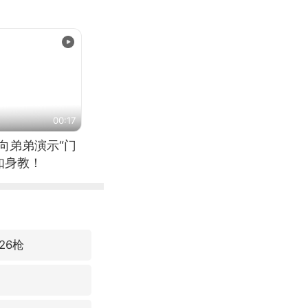
00:17
向弟弟演示“门
如身教！
26枪