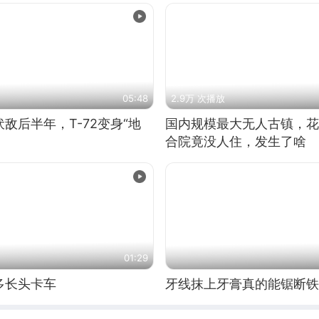
05:48
2.9万 次播放
敌后半年，T-72变身“地
国内规模最大无人古镇，花
合院竟没人住，发生了啥
01:29
多长头卡车
牙线抹上牙膏真的能锯断铁