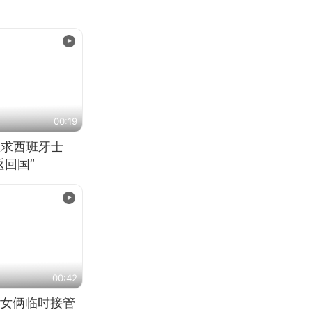
00:19
恳求西班牙士
回国”
00:42
女俩临时接管