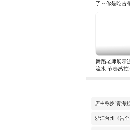
了～你是吃古筝
位考级不带古
日电讯）
舞蹈老师展示
流水 节奏感拉
的？
店主称换“青海
浙江台州《告全