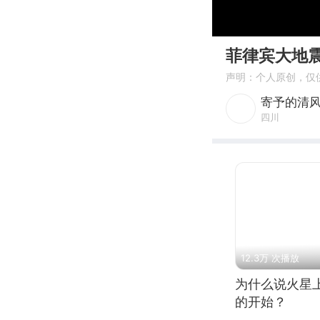
00:00
菲律宾大地
声明：个人原创，仅
寄予的清
四川
12.3万 次播放
为什么说火星
的开始？