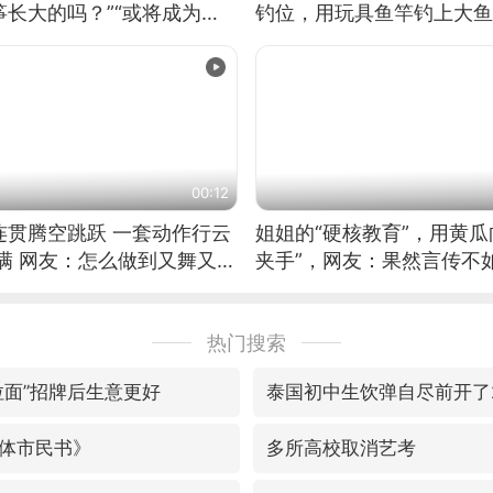
长大的吗？”“或将成为首
钓位，用玩具鱼竿钓上大鱼
筝的选手。”（来源：新华每
00:12
连贯腾空跳跃 一套动作行云
姐姐的“硬核教育”，用黄瓜
满 网友：怎么做到又舞又武
夹手”，网友：果然言传不
热门搜索
拉面”招牌后生意更好
泰国初中生饮弹自尽前开了
体市民书》
多所高校取消艺考