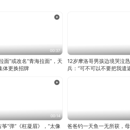
00:37
拉面”或改名“青海拉面”，天
12岁摩洛哥男孩边境哭泣
集体更换招牌
兵：“可不可以不要把我遣返
00:14
筝“弹”《枉凝眉》，“太像
爸爸钓一天鱼一无所获，母