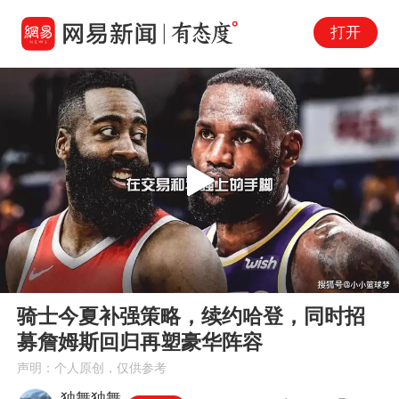
打开
Play
00:00
02:46
En
骑士今夏补强策略，续约哈登，同时招
fu
募詹姆斯回归再塑豪华阵容
声明：个人原创，仅供参考
独舞独舞