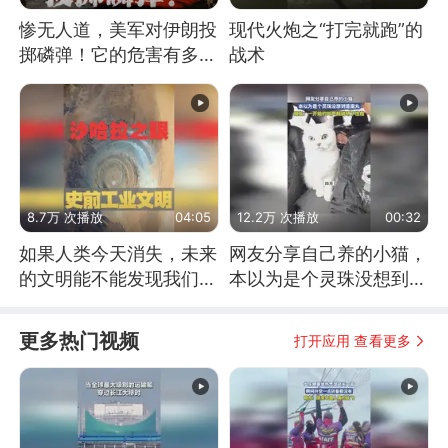
惨无人道，美军对伊朗投
现代火炮之“打完就跑”的
掷磷弹！它的危害有多
战术
大？
8.7万 次播放
04:05
12.2万 次播放
00:32
如果人类今天消失，未来
网友分享自己养的小猫，
的文明能不能发现我们存
本以为是个灵珠没想到是
在过？
魔丸
更多热门视频
打开应用 查看更多