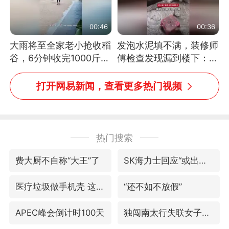
00:46
00:36
大雨将至全家老小抢收稻
发泡水泥填不满，装修师
谷，6分钟收完1000斤，
傅检查发现漏到楼下：出
没有一个人掉链子
风口未延伸到外墙
打开网易新闻，查看更多热门视频
热门搜索
费大厨不自称“大王”了
SK海力士回应“或出售重庆工厂”传闻
医疗垃圾做手机壳 这也是谋财害命
“还不如不放假”
APEC峰会倒计时100天
独闯南太行失联女子遗体已找到