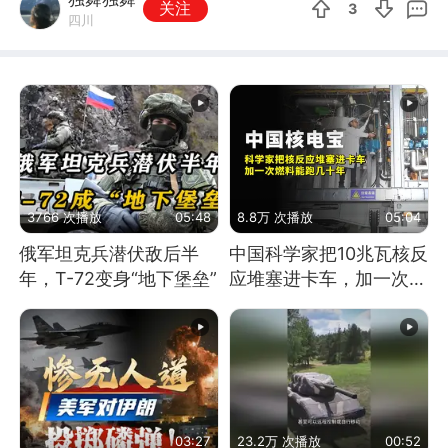
关注
3
四川
3766 次播放
05:48
8.8万 次播放
05:04
俄军坦克兵潜伏敌后半
中国科学家把10兆瓦核反
年，T-72变身“地下堡垒”
应堆塞进卡车，加一次燃
料能跑几十年
03:27
23.2万 次播放
00:52