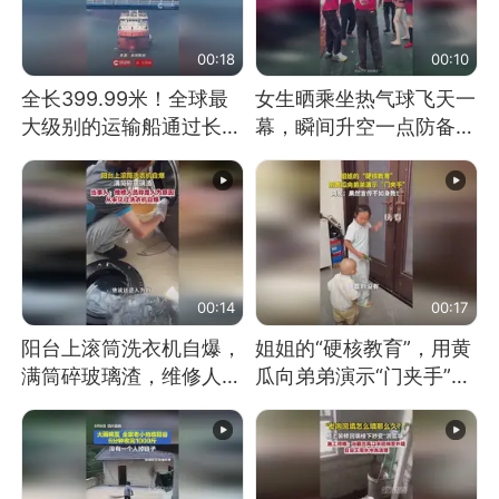
00:18
00:10
全长399.99米！全球最
女生晒乘坐热气球飞天一
大级别的运输船通过长江
幕，瞬间升空一点防备都
大桥这一幕，太震撼了！
没有
00:14
00:17
阳台上滚筒洗衣机自爆，
姐姐的“硬核教育”，用黄
满筒碎玻璃渣，维修人员
瓜向弟弟演示“门夹手”，
称是人为原因，从未见过
网友：果然言传不如身
洗衣机自爆
教！