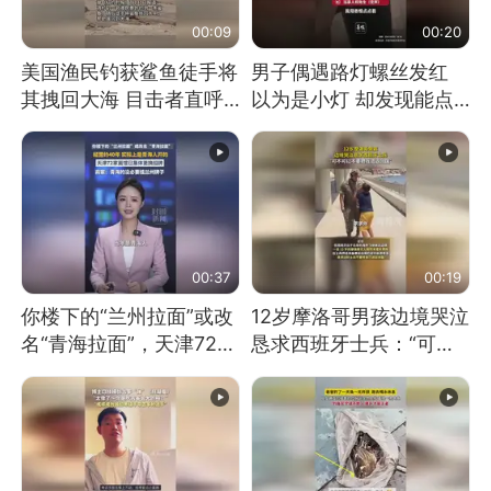
00:09
00:20
美国渔民钓获鲨鱼徒手将
男子偶遇路灯螺丝发红
其拽回大海 目击者直呼
以为是小灯 却发现能点
震惊 （视频来源：参考
燃香烟 当事人：已报警
消息）
处理
00:37
00:19
你楼下的“兰州拉面”或改
12岁摩洛哥男孩边境哭泣
名“青海拉面”，天津72家
恳求西班牙士兵：“可不
面馆已集体更换招牌
可以不要把我遣返回国”