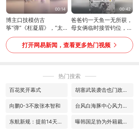
00:14
00:42
博主口技模仿古
爸爸钓一天鱼一无所获，
筝“弹”《枉凝眉》，“太
母女俩临时接管钓位，用
像了～你是吃古筝长大的
玩具鱼竿钓上大鱼
吗？”“或将成为首位考级
打开网易新闻，查看更多热门视频
不带古筝的选手。”（来
源：新华每日电讯）
热门搜索
百花奖开幕式
胡塞武装袭击也门政府军军营
向鹏0-3不敌张本智和
台风白海豚中心风力增强
东航新规：提前14天可免费退改签
曝韩国足协为外籍裁判员安排色情招待