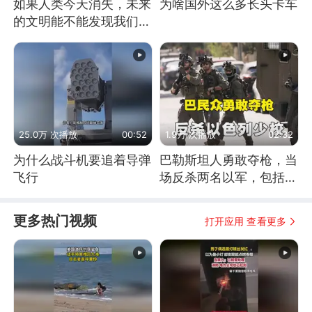
如果人类今天消失，未来
为啥国外这么多长头卡车
的文明能不能发现我们存
在过？
25.0万 次播放
00:52
1.9万 次播放
02:32
为什么战斗机要追着导弹
巴勒斯坦人勇敢夺枪，当
飞行
场反杀两名以军，包括一
名少校
更多热门视频
打开应用 查看更多