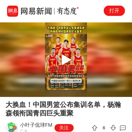
打开
Play
00:00
00:24
En
大换血！中国男篮公布集训名单，杨瀚
fu
森领衔国青四巨头重聚
小叶子侃球FM
关注
6
广东