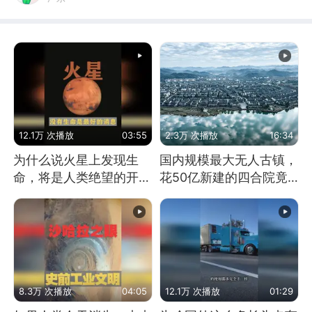
12.1万 次播放
03:55
2.3万 次播放
16:34
为什么说火星上发现生
国内规模最大无人古镇，
命，将是人类绝望的开
花50亿新建的四合院竟
始？
没人住，发生了啥
8.3万 次播放
04:05
12.1万 次播放
01:29