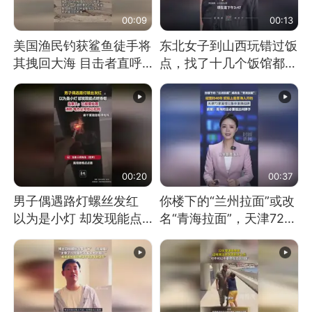
00:09
00:13
美国渔民钓获鲨鱼徒手将
东北女子到山西玩错过饭
其拽回大海 目击者直呼
点，找了十几个饭馆都没
震惊 （视频来源：参考
开门：午休到几点
消息）
00:20
00:37
男子偶遇路灯螺丝发红
你楼下的“兰州拉面”或改
以为是小灯 却发现能点
名“青海拉面”，天津72家
燃香烟 当事人：已报警
面馆已集体更换招牌
处理