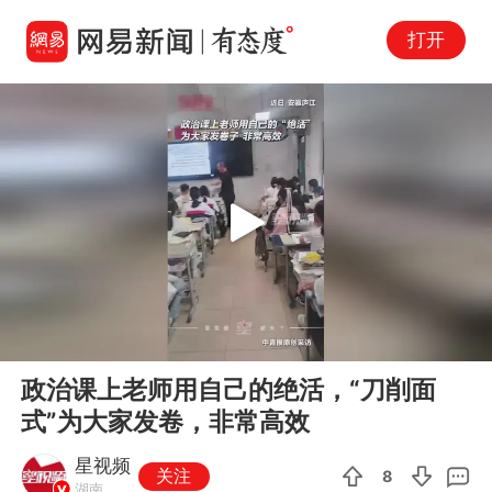
打开
Play
00:00
00:25
En
政治课上老师用自己的绝活，“刀削面
fu
式”为大家发卷，非常高效
星视频
关注
8
湖南