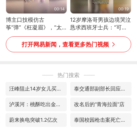
00:14
00:19
博主口技模仿古
12岁摩洛哥男孩边境哭泣
筝“弹”《枉凝眉》，“太
恳求西班牙士兵：“可不
像了～你是吃古筝长大的
可以不要把我遣返回国”
吗？”“或将成为首位考级
打开网易新闻，查看更多热门视频
不带古筝的选手。”（来
源：新华每日电讯）
热门搜索
汪峰阻止14岁女儿买大牌
泰交通部副部长回应中国人遭歧视手势
泸溪河：桃酥吃出金属牙冠视频不实
改名后的“青海拉面”店
蔚来换电突破1.2亿次
泰国校园枪击案死亡人数升至7人