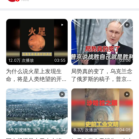
12.0万 次播放
03:55
03:06
为什么说火星上发现生
局势真的变了，乌克兰念
命，将是人类绝望的开
了俄罗斯的稿子，普京说
始？
战胜自己就是胜利
1.9万 次播放
16:34
8.3万 次播放
04:05