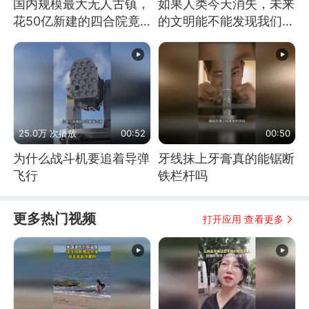
国内规模最大无人古镇，
如果人类今天消失，未来
花50亿新建的四合院竟
的文明能不能发现我们存
没人住，发生了啥
在过？
25.0万 次播放
00:52
00:50
为什么战斗机要追着导弹
牙线抹上牙膏真的能锯断
飞行
铁栏杆吗
更多热门视频
打开应用 查看更多