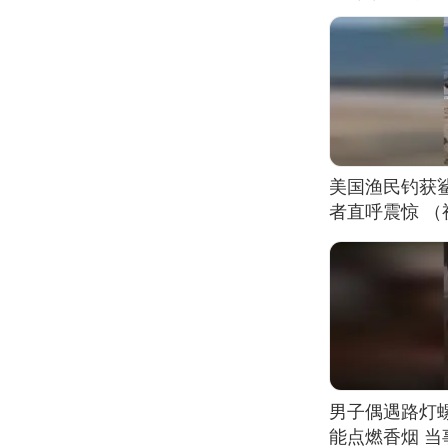
美国渔民钓获
者直呼震惊 
男子偶遇路灯螺
能点燃香烟 