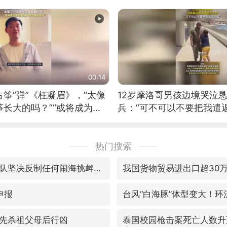
00:14
筝“弹”《枉凝眉》，“太像
12岁摩洛哥男孩边境哭泣
长大的吗？”“或将成为首
兵：“可不可以不要把我遣返
筝的选手。”（来源：新华每
热门搜索
国防部：中国军队坚决反制任何闹海挑衅图谋
我国货物贸易进出口超30
申报
先杀祖父母后行凶
泰国校园枪击案死亡人数升