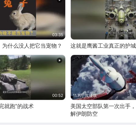
03:35
，为什么没人把它当宠物？
这就是鹰酱工业真正的护城
00:52
11.7万 次播放
完就跑”的战术
美国太空部队第一次出手，
解伊朗防空