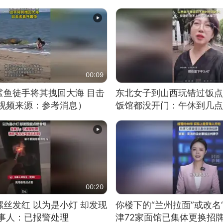
00:09
鲨鱼徒手将其拽回大海 目击
东北女子到山西玩错过饭点
（视频来源：参考消息）
饭馆都没开门：午休到几点
00:20
丝发红 以为是小灯 却发现
你楼下的“兰州拉面”或改名
当事人：已报警处理
津72家面馆已集体更换招