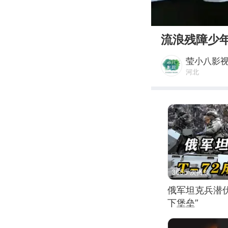
00:00
流浪残障少年
莹小八影
河北
3655 次播放
俄军坦克兵潜伏
下堡垒”