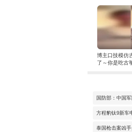
博主口技模仿古
了～你是吃古筝
位考级不带古
日电讯）
方程豹钛9新车
泰国枪击案凶手