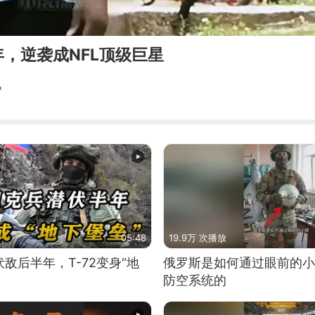
，逆袭成NFL顶级巨星
视
05:48
19.9万 次播放
敌后半年，T-72变身“地
俄罗斯是如何通过眼前的小
防空系统的