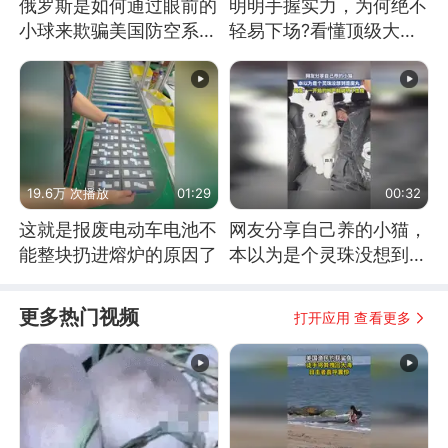
俄罗斯是如何通过眼前的
明明手握实力，为何绝不
小球来欺骗美国防空系统
轻易下场?看懂顶级大国
的
谋略
19.6万 次播放
01:29
00:32
这就是报废电动车电池不
网友分享自己养的小猫，
能整块扔进熔炉的原因了
本以为是个灵珠没想到是
魔丸
更多热门视频
打开应用 查看更多