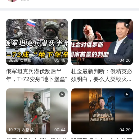
3636 次播放
05:48
04:26
俄军坦克兵潜伏敌后半
杜金最新判断：俄精英必
年，T-72变身“地下堡垒”
须明白，要么人类毁灭，
要么俄毁灭
19.7万 次播放
00:44
04:29