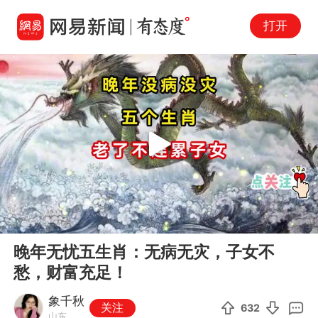
打开
Play
00:00
05:02
En
晚年无忧五生肖：无病无灾，子女不
fu
愁，财富充足！
象千秋
关注
632
山东