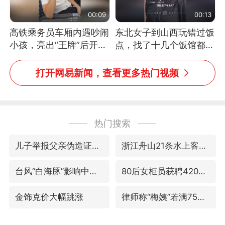
00:09
00:13
高铁乘务员车厢内遇吵闹
东北女子到山西玩错过饭
小孩，亮出“王牌”后开启
点，找了十几个饭馆都没
一键静音
开门：午休到几点
打开网易新闻，查看更多热门视频
热门搜索
儿子举报父亲伪造证件为私生子落户
浙江舟山21条水上客运航线停航
台风“白海豚”影响中国已成定局
80后女柜员获聘4200亿银行副行长
金饰克价大幅跳涨
律师称“梅姨”若满75岁或不适用死刑