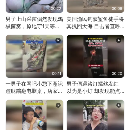
00:22
00:09
男子上山采菌偶然发现鸡
美国渔民钓获鲨鱼徒手将
枞菌窝，原地守1天等它
其拽回大海 目击者直呼
长大：挖了140多朵
震惊 （视频来源：参考
消息）
00:11
00:20
一男子在网吧小憩下意识
男子偶遇路灯螺丝发红
蹬腿踹翻电脑桌，店家3
以为是小灯 却发现能点
台显示器与机械臂损坏
燃香烟 当事人：已报警
处理