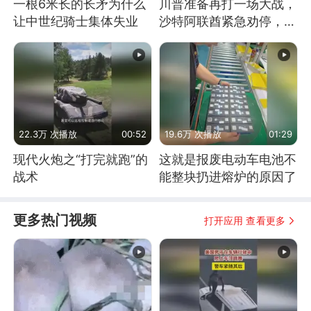
一根6米长的长矛为什么
川普准备再打一场大战，
让中世纪骑士集体失业
沙特阿联酋紧急劝停，美
伊开启新一轮谈判
22.3万 次播放
00:52
19.6万 次播放
01:29
现代火炮之“打完就跑”的
这就是报废电动车电池不
战术
能整块扔进熔炉的原因了
更多热门视频
打开应用 查看更多