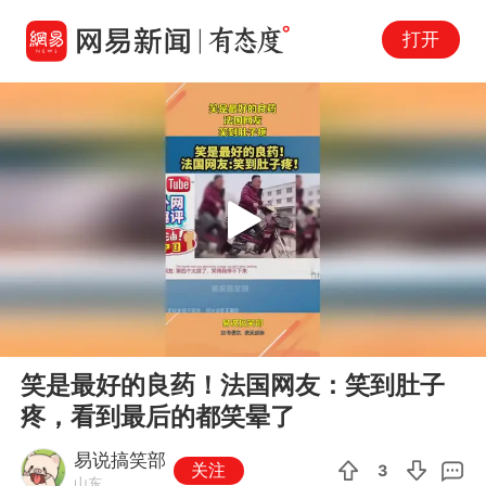
打开
Play
00:00
00:12
En
笑是最好的良药！法国网友：笑到肚子
fu
疼，看到最后的都笑晕了
易说搞笑部
关注
3
山东