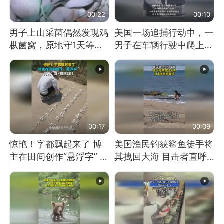
00:22
00:10
男子上山采菌偶然发现鸡
美国一场追捕行动中，一
枞菌窝，原地守1天等它
男子在车辆行驶中爬上车
长大：挖了140多朵
顶跳舞。（新京报）
00:17
00:09
惊艳！字都飘起来了 博
美国渔民钓获鲨鱼徒手将
主在田间创作“悬浮字” 网
其拽回大海 目击者直呼
友：真·裸眼3D！
震惊 （视频来源：参考
消息）