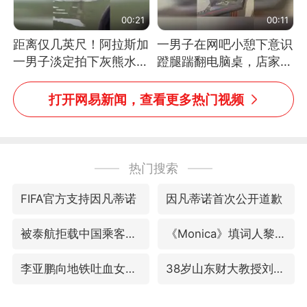
00:21
00:11
距离仅几英尺！阿拉斯加
一男子在网吧小憩下意识
一男子淡定拍下灰熊水中
蹬腿踹翻电脑桌，店家3
捕食鲑鱼全程
台显示器与机械臂损坏
打开网易新闻，查看更多热门视频
热门搜索
FIFA官方支持因凡蒂诺
因凡蒂诺首次公开道歉
被泰航拒载中国乘客：免费改签没兑现
《Monica》填词人黎彼得去世
李亚鹏向地铁吐血女孩捐99999元
38岁山东财大教授刘海明逝世