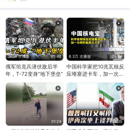
3636 次播放
05:48
8.3万 次播放
05:04
俄军坦克兵潜伏敌后半
中国科学家把10兆瓦核反
年，T-72变身“地下堡垒”
应堆塞进卡车，加一次燃
料能跑几十年
01:24
07:35