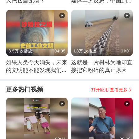
人把它当宠物？
媒体罕见反思：中国到底
是不是在"拆台"
8.5万 次播放
04:05
1.8万 次播放
01:01
如果人类今天消失，未来
这就是一片树林为啥却直
的文明能不能发现我们存
接把它粉碎的真正原因
在过？
更多热门视频
打开应用 查看更多
00:14
00:39