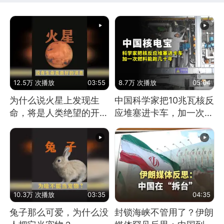
12.5万 次播放
03:55
8.7万 次播放
05:04
为什么说火星上发现生
中国科学家把10兆瓦核反
命，将是人类绝望的开
应堆塞进卡车，加一次燃
始？
料能跑几十年
10.3万 次播放
03:35
04:35
兔子那么可爱，为什么没
封锁海峡不管用了？伊朗