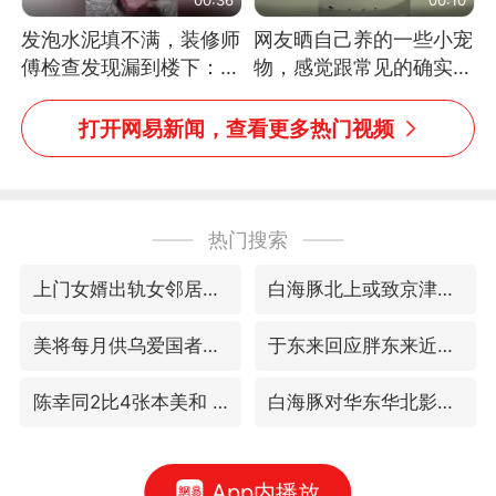
发泡水泥填不满，装修师
网友晒自己养的一些小宠
傅检查发现漏到楼下：出
物，感觉跟常见的确实有
风口未延伸到外墙
些不一样
打开网易新闻，查看更多热门视频
热门搜索
上门女婿出轨女邻居多年被判重婚罪
白海豚北上或致京津冀暴雨
美将每月供乌爱国者拦截导弹
于东来回应胖东来近25年老店年底关闭
陈幸同2比4张本美和 国乒双线丢冠
白海豚对华东华北影响会大于巴威
App内播放