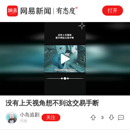
打开
Play
00:00
00:20
En
没有上天视角想不到这交易手断
fu
小岛追剧
关注
3
河南