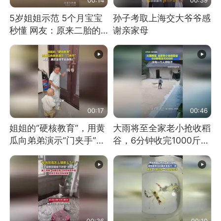
5岁姐姐示范 5个月宝宝
孙子考取上海交大爷爷感
秒懂 网友：原来二胎的
谢亲家母
快乐长这样
00:17
00:46
姐姐的“硬核教育”，用黄
大雨将至全家老小抢收稻
瓜向弟弟演示“门夹手”，
谷，6分钟收完1000斤，
网友：果然言传不如身
没有一个人掉链子
教！
00:36
00:10