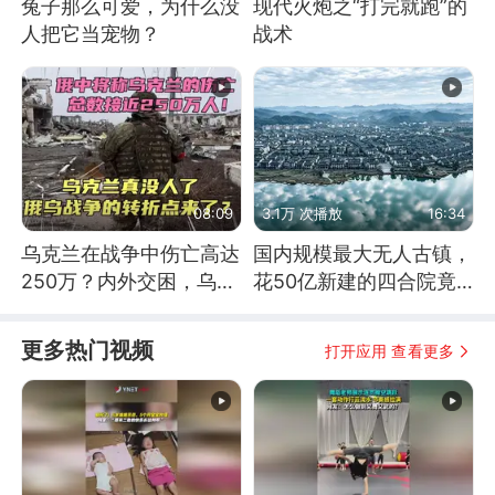
兔子那么可爱，为什么没
现代火炮之“打完就跑”的
人把它当宠物？
战术
08:09
3.1万 次播放
16:34
乌克兰在战争中伤亡高达
国内规模最大无人古镇，
250万？内外交困，乌克
花50亿新建的四合院竟
兰这下真没人了！
没人住，发生了啥
更多热门视频
打开应用 查看更多