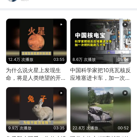
12.4万 次播放
03:55
8.6万 次播放
05:04
为什么说火星上发现生
中国科学家把10兆瓦核反
命，将是人类绝望的开
应堆塞进卡车，加一次燃
始？
料能跑几十年
9.9万 次播放
03:35
22.8万 次播放
00:52