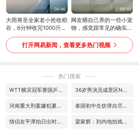
00:46
00:10
大雨将至全家老小抢收稻
网友晒自己养的一些小宠
谷，6分钟收完1000斤，
物，感觉跟常见的确实有
没有一个人掉链子
些不一样
打开网易新闻，查看更多热门视频
热门搜索
WTT横滨冠军赛国乒女单三将晋级四强
36岁男演员成景区NPC后人气爆棚
河南重大刑案嫌犯夏某钢落网
泰国初中生饮弹自尽前开了26枪
情侣在平潭拍日出时坠崖致一死一伤
梁家辉：到内地拍戏不是北上是回归