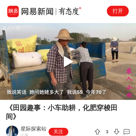
打开
Play
00:00
03:54
En
《田园趣事：小车助耕，化肥穿梭田
fu
间》
星际探索站
关注
3
山东