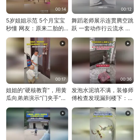
00:14
00:12
5岁姐姐示范 5个月宝宝
舞蹈老师展示连贯腾空跳
秒懂 网友：原来二胎的
跃 一套动作行云流水 节
快乐长这样
奏感拉满 网友：怎么做
到又舞又武的？
00:17
00:36
姐姐的“硬核教育”，用黄
发泡水泥填不满，装修师
瓜向弟弟演示“门夹手”，
傅检查发现漏到楼下：出
网友：果然言传不如身
风口未延伸到外墙
教！