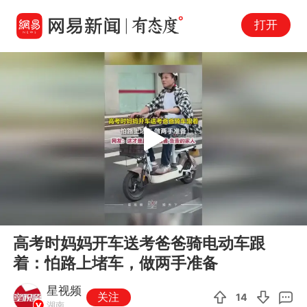
打开
Play
00:00
00:16
En
高考时妈妈开车送考爸爸骑电动车跟
fu
着：怕路上堵车，做两手准备
星视频
关注
14
湖南