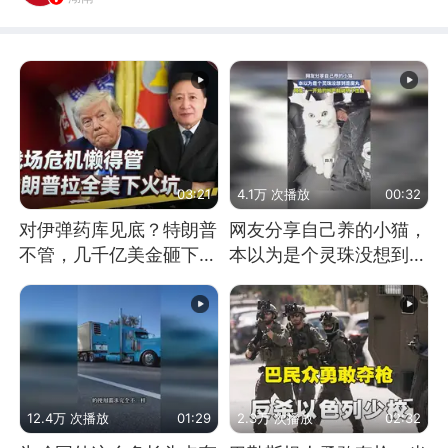
03:21
4.1万 次播放
00:32
对伊弹药库见底？特朗普
网友分享自己养的小猫，
不管，几千亿美金砸下，
本以为是个灵珠没想到是
拉着全美下火坑
魔丸
12.4万 次播放
01:29
2.3万 次播放
02:32