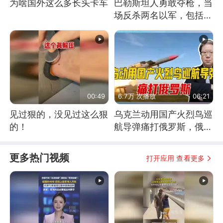
为啥国外这么多长头卡车
巴勒斯坦人勇敢夺枪，当
场反杀两名以军，包括一
名少校
00:49
6.7万 次播放
06:21
见过狠的，没见过这么狠
乌克兰动用国产火烈鸟巡
的！
航导弹痛打俄罗斯，俄军
为什么没能拦截？
更多热门视频
打开应用 查看更多