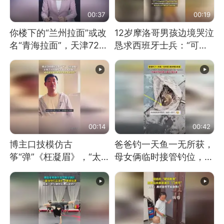
00:37
00:19
你楼下的“兰州拉面”或改
12岁摩洛哥男孩边境哭泣
名“青海拉面”，天津72家
恳求西班牙士兵：“可不
面馆已集体更换招牌
可以不要把我遣返回国”
00:14
00:42
博主口技模仿古
爸爸钓一天鱼一无所获，
筝“弹”《枉凝眉》，“太
母女俩临时接管钓位，用
像了～你是吃古筝长大的
玩具鱼竿钓上大鱼
吗？”“或将成为首位考级
不带古筝的选手。”（来
源：新华每日电讯）