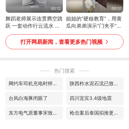
00:12
00:17
舞蹈老师展示连贯腾空跳
姐姐的“硬核教育”，用黄
跃 一套动作行云流水 节
瓜向弟弟演示“门夹手”，
奏感拉满 网友：怎么做
网友：果然言传不如身
到又舞又武的？
教！
打开网易新闻，查看更多热门视频
热门搜索
网约车司机充电时猝死保险拒赔
陕西柞水泥石流已致2死 仍有1人失联
台风白海豚闭眼了
四川宜宾3.4级地震
东方电气原董事宋致远被查
枪击案后泰国拟推更严格枪支管控方案