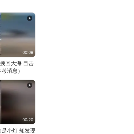
00:09
拽回大海 目击
参考消息）
00:20
为是小灯 却发现