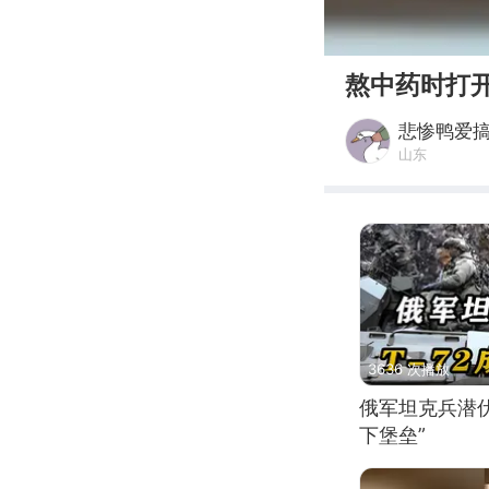
00:00
熬中药时打
悲惨鸭爱
山东
3636 次播放
俄军坦克兵潜伏
下堡垒”