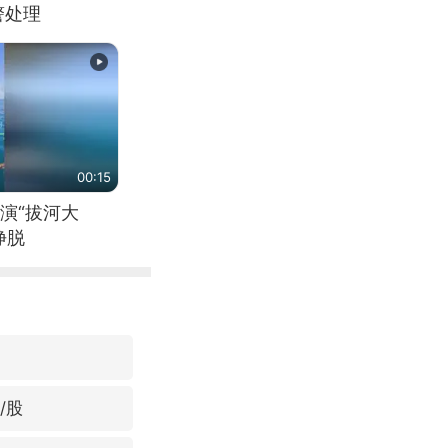
警处理
00:15
演“拔河大
挣脱
/股