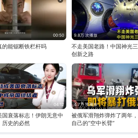
00:50
9.8万 次播放
真的能锯断铁栏杆吗
不走美国老路！中国神光三
创新之路
04:12
4.7万 次播放
美国衰落标志！伊朗无意中
被俄军滑翔炸弹炸了两年，
！历史的必然
自己的“空中长臂”