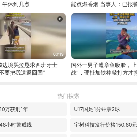
：午休到几点
能点燃香烟 当事人：已报
00:19
男孩边境哭泣恳求西班牙士
国外一男子遭章鱼吸脸，上
不要把我遣返回国”
战”，硬扯加铁棒敲打方才
热门搜索
10万获刑1年
U17国足1分钟轰2球
48小时警戒线
宇树科技发行价格150.80元