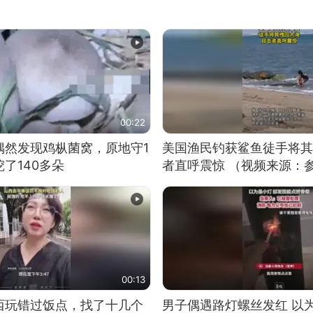
00:22
偶然发现鸡枞菌窝，原地守1
美国渔民钓获鲨鱼徒手将其
了140多朵
者直呼震惊 （视频来源：
00:13
西玩错过饭点，找了十几个
男子偶遇路灯螺丝发红 以