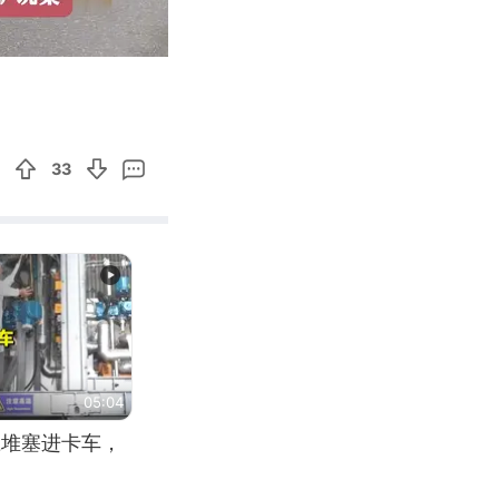
05:07
Enter
fullscreen
33
05:04
应堆塞进卡车，