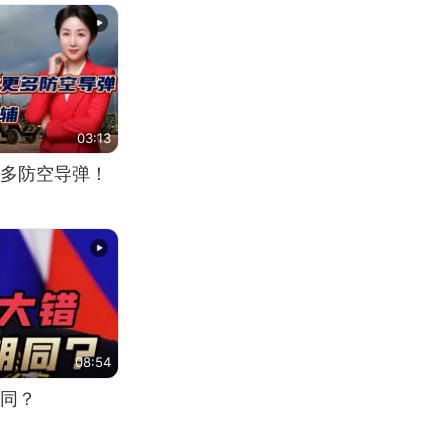
03:13
多防空导弹！
08:54
同？