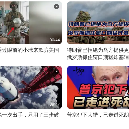
00:44
通过眼前的小球来欺骗美国
特朗普已拒绝为乌方提供更
俄罗斯抓住窗口期猛炸基辅
09:47
第一次出手，只用了三步破
普京犯下大错，已走进死胡