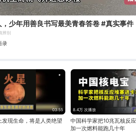
人，少年用善良书写最美青春答卷 #真实事件
慎辨别
语录
03:55
8.4万 次播放
上发现生命，将是人类绝望
中国科学家把10兆瓦核反
加一次燃料能跑几十年