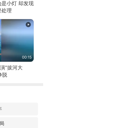
为是小灯 却发现
警处理
00:15
演“拔河大
挣脱
年
局