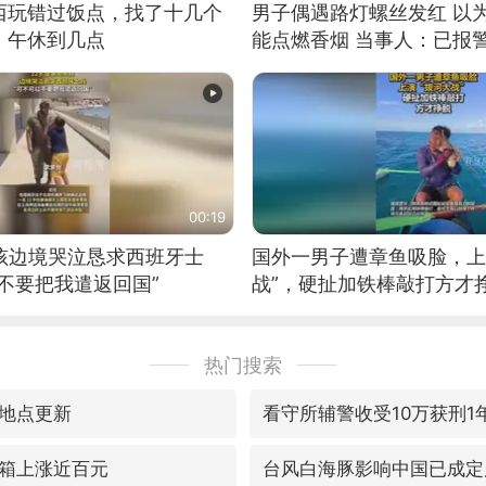
西玩错过饭点，找了十几个
男子偶遇路灯螺丝发红 以
：午休到几点
能点燃香烟 当事人：已报
00:19
男孩边境哭泣恳求西班牙士
国外一男子遭章鱼吸脸，上
不要把我遣返回国”
战”，硬扯加铁棒敲打方才
热门搜索
地点更新
看守所辅警收受10万获刑1
箱上涨近百元
台风白海豚影响中国已成定