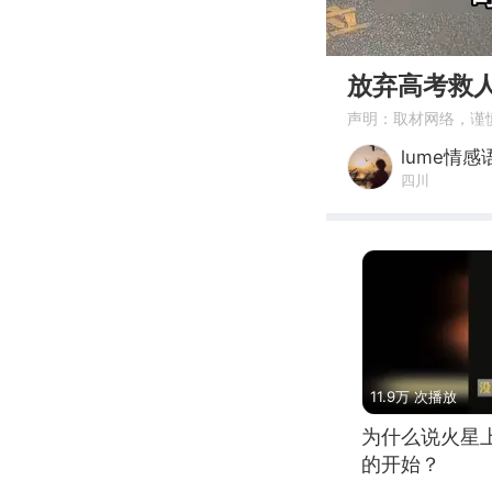
00:00
放弃高考救
声明：取材网络，谨
lume情感
四川
11.9万 次播放
为什么说火星
的开始？