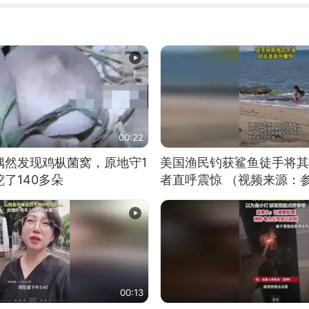
00:22
偶然发现鸡枞菌窝，原地守1
美国渔民钓获鲨鱼徒手将其
了140多朵
者直呼震惊 （视频来源：
00:13