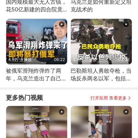
国内规模最大无人古镇，
乌克兰是如何重新定义坦
花50亿新建的四合院竟
克战术的
没人住，发生了啥
4.9万 次播放
06:22
2.6万 次播放
02:32
被俄军滑翔炸弹炸了两
巴勒斯坦人勇敢夺枪，当
年，乌克兰造出了自己
场反杀两名以军，包括一
的“空中长臂”
名少校
更多热门视频
打开应用 查看更多