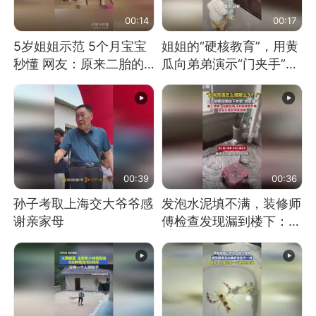
00:14
00:17
5岁姐姐示范 5个月宝宝
姐姐的“硬核教育”，用黄
秒懂 网友：原来二胎的
瓜向弟弟演示“门夹手”，
快乐长这样
网友：果然言传不如身
教！
00:39
00:36
孙子考取上海交大爷爷感
发泡水泥填不满，装修师
谢亲家母
傅检查发现漏到楼下：出
风口未延伸到外墙