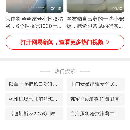
00:46
00:10
大雨将至全家老小抢收稻
网友晒自己养的一些小宠
谷，6分钟收完1000斤，
物，感觉跟常见的确实有
没有一个人掉链子
些不一样
打开网易新闻，查看更多热门视频
热门搜索
以军士兵把枪口对准中国记者
上门女婿出轨女邻居多年被判重婚罪
杭州机场已取消航班388架次
韩军前线部队连曝丑闻
《披荆斩棘2026》阵容官宣
白海豚将给京津冀带来大暴雨