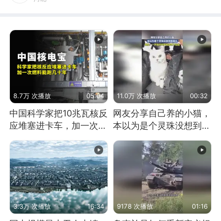
8.7万 次播放
05:04
11.0万 次播放
00:32
中国科学家把10兆瓦核反
网友分享自己养的小猫，
应堆塞进卡车，加一次燃
本以为是个灵珠没想到是
料能跑几十年
魔丸
3.3万 次播放
16:34
9178 次播放
01:16