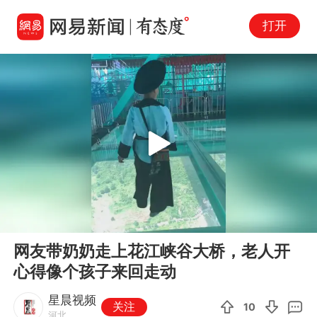
打开
Play
00:00
00:12
En
网友带奶奶走上花江峡谷大桥，老人开
fu
心得像个孩子来回走动
星晨视频
关注
10
河北