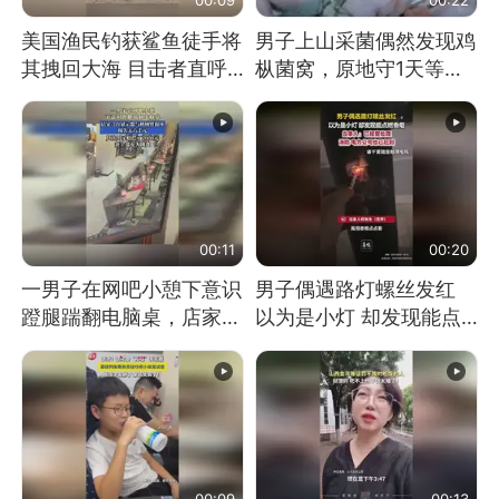
美国渔民钓获鲨鱼徒手将
男子上山采菌偶然发现鸡
其拽回大海 目击者直呼
枞菌窝，原地守1天等它
震惊 （视频来源：参考
长大：挖了140多朵
消息）
00:11
00:20
一男子在网吧小憩下意识
男子偶遇路灯螺丝发红
蹬腿踹翻电脑桌，店家3
以为是小灯 却发现能点
台显示器与机械臂损坏
燃香烟 当事人：已报警
处理
00:09
00:13