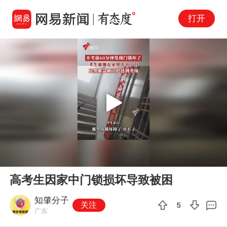
打开
Play
00:00
00:24
En
高考生因家中门锁损坏导致被困
fu
知肇分子
关注
5
广东