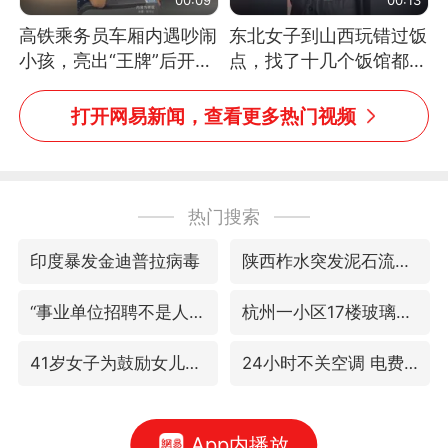
高铁乘务员车厢内遇吵闹
东北女子到山西玩错过饭
小孩，亮出“王牌”后开启
点，找了十几个饭馆都没
一键静音
开门：午休到几点
打开网易新闻，查看更多热门视频
热门搜索
印度暴发金迪普拉病毒
陕西柞水突发泥石流致1死2失联
“事业单位招聘不是人情买卖”
杭州一小区17楼玻璃幕墙爆裂
41岁女子为鼓励女儿考上985研究生
24小时不关空调 电费反而更低？
App内播放