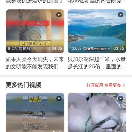
能整块扔进熔炉的原因了
花50亿新建的四合院竟
没人住，发生了啥
8.2万 次播放
04:05
10.0万 次播放
03:25
如果人类今天消失，未来
贝加尔湖深超千米，水量
的文明能不能发现我们存
是长江的25倍，里面的
在过？
鱼究竟有多大？
更多热门视频
打开应用 查看更多
00:09
00:22