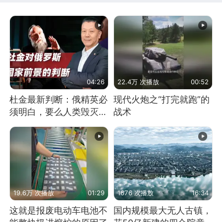
04:26
22.4万 次播放
00:52
杜金最新判断：俄精英必
现代火炮之“打完就跑”的
须明白，要么人类毁灭，
战术
要么俄毁灭
19.6万 次播放
01:29
1676 次播放
16:34
这就是报废电动车电池不
国内规模最大无人古镇，