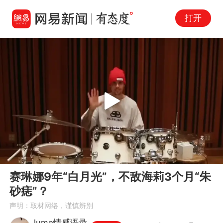
打开
Play
00:00
05:35
En
赛琳娜9年“白月光”，不敌海莉3个月“朱
fu
砂痣”？
声明：取材网络，谨慎辨别
lume情感语录