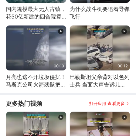
国内规模最大无人古镇，
为什么战斗机要追着导弹
花50亿新建的四合院竟
飞行
没人住，发生了啥
00:10
00:12
月亮也逃不开垃圾侵扰！
巴勒斯坦父亲背对以色列
马斯克公司火箭残骸把月
士兵 当面大声告诉儿
球撞个坑
子：永远不要害怕他们！
更多热门视频
打开应用 查看更多