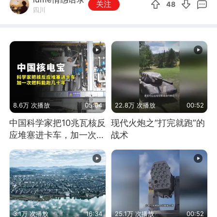
关注
48
四川
8.6万 次播放
05:04
22.8万 次播放
00:52
中国科学家把10兆瓦核反
现代火炮之“打完就跑”的
应堆塞进卡车，加一次燃
战术
料能跑几十年
3.1万 次播放
16:34
25.1万 次播放
00:52