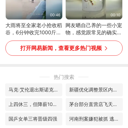
00:46
00:10
大雨将至全家老小抢收稻
网友晒自己养的一些小宠
谷，6分钟收完1000斤，
物，感觉跟常见的确实有
没有一个人掉链子
些不一样
打开网易新闻，查看更多热门视频
热门搜索
马克·艾伦退出斯诺克中国公开赛
新疆优化调整景区内自驾服务费
上四休三，但降薪1000元，你接受吗？
茅台部分直营店飞天茅台提价
国乒女单三将晋级四强
河南刑案嫌犯被抓 逃窜时伤害多人