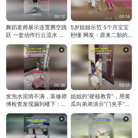
00:12
00:14
舞蹈老师展示连贯腾空跳
5岁姐姐示范 5个月宝宝
跃 一套动作行云流水 节
秒懂 网友：原来二胎的
奏感拉满 网友：怎么做
快乐长这样
到又舞又武的？
00:36
00:17
发泡水泥填不满，装修师
姐姐的“硬核教育”，用黄
傅检查发现漏到楼下：出
瓜向弟弟演示“门夹手”，
风口未延伸到外墙
网友：果然言传不如身
教！