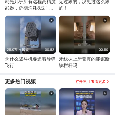
耗光几乎所有远程高精度
见过狠的，没见过这么狠
武器，萨德消耗8成！美
的！
国还敢嘲笑俄军吗
25.0万 次播放
00:52
00:50
为什么战斗机要追着导弹
牙线抹上牙膏真的能锯断
飞行
铁栏杆吗
更多热门视频
打开应用 查看更多