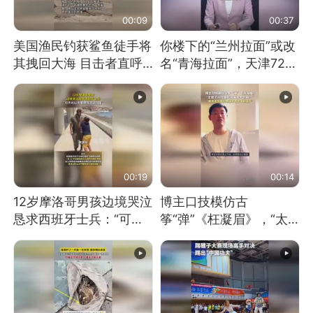
00:09
00:37
美国渔民钓获鲨鱼徒手将
你楼下的“兰州拉面”或改
其拽回大海 目击者直呼
名“青海拉面”，天津72家
震惊 （视频来源：参考
面馆已集体更换招牌
消息）
00:19
00:14
12岁摩洛哥男孩边境哭泣
博主口技模仿古
恳求西班牙士兵：“可不
筝“弹”《枉凝眉》，“太
可以不要把我遣返回国”
像了～你是吃古筝长大的
吗？”“或将成为首位考级
不带古筝的选手。”（来
源：新华每日电讯）