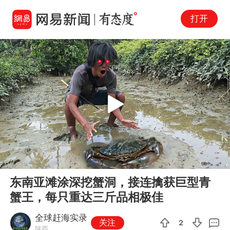
打开
Play
00:00
07:18
En
东南亚滩涂深挖蟹洞，接连擒获巨型青
fu
蟹王，每只重达三斤品相极佳
全球赶海实录
关注
2
陕西