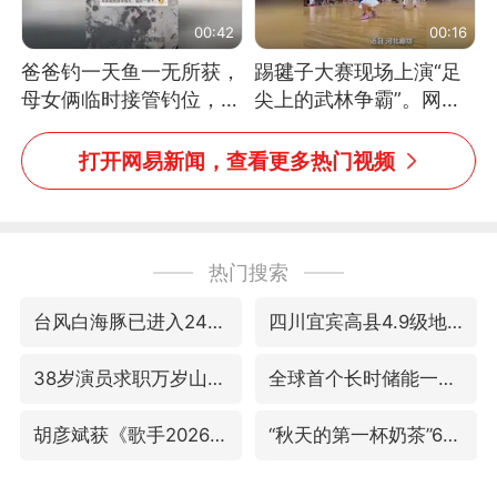
00:42
00:16
爸爸钓一天鱼一无所获，
踢毽子大赛现场上演“足
母女俩临时接管钓位，用
尖上的武林争霸”。网
玩具鱼竿钓上大鱼
友：这哪是踢毽子，分明
是武侠片现场！#睡个好
打开网易新闻，查看更多热门视频
觉
热门搜索
台风白海豚已进入24小时警戒线
四川宜宾高县4.9级地震致1死
38岁演员求职万岁山NPC成功
全球首个长时储能一体化产业园量产
胡彦斌获《歌手2026》歌王
“秋天的第一杯奶茶”6岁了