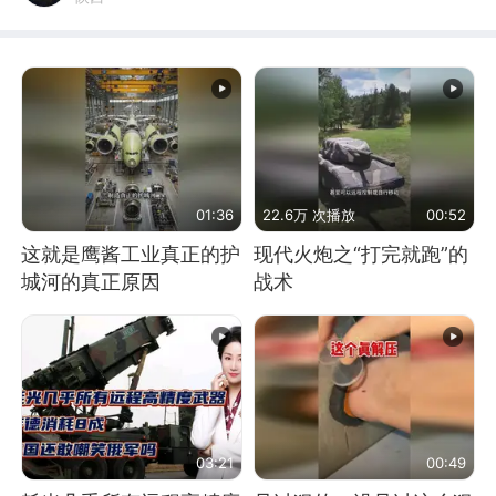
01:36
22.6万 次播放
00:52
这就是鹰酱工业真正的护
现代火炮之“打完就跑”的
城河的真正原因
战术
03:21
00:49