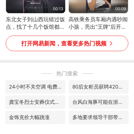
00:13
00:09
东北女子到山西玩错过饭
高铁乘务员车厢内遇吵闹
点，找了十几个饭馆都没
小孩，亮出“王牌”后开启
开门：午休到几点
一键静音
打开网易新闻，查看更多热门视频
热门搜索
24小时不关空调 电费会更低吗
80后女柜员获聘4200亿银行副行长
龚宝冬烈士安葬仪式举行
台风白海豚可能在浙闽沿海登陆
金饰克价大幅跳涨
多地要求领导干部带头休假