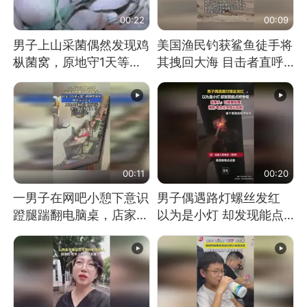
00:22
00:09
男子上山采菌偶然发现鸡
美国渔民钓获鲨鱼徒手将
枞菌窝，原地守1天等它
其拽回大海 目击者直呼
长大：挖了140多朵
震惊 （视频来源：参考
消息）
00:11
00:20
一男子在网吧小憩下意识
男子偶遇路灯螺丝发红
蹬腿踹翻电脑桌，店家3
以为是小灯 却发现能点
台显示器与机械臂损坏
燃香烟 当事人：已报警
处理