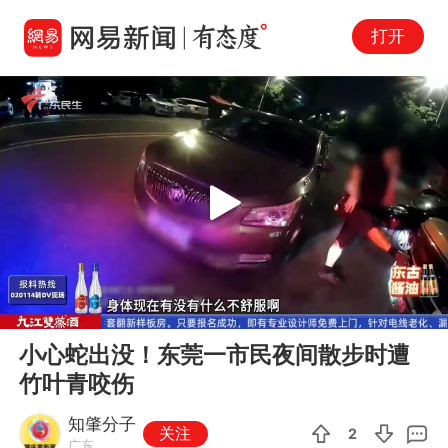
打开
Play
00:00
03:31
En
小心蛇出没！东莞一市民夜间散步时遭
fu
竹叶青咬伤
知肇分子
关注
2
广东