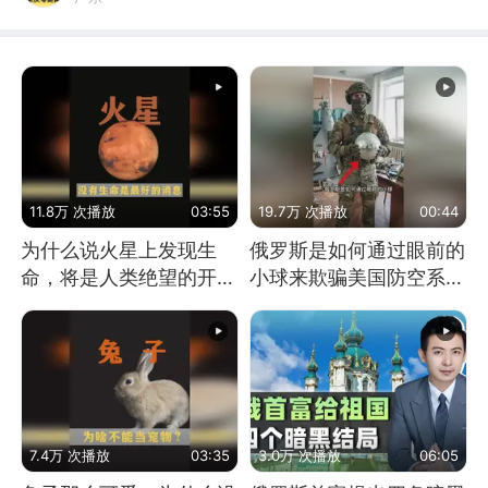
11.8万 次播放
03:55
19.7万 次播放
00:44
为什么说火星上发现生
俄罗斯是如何通过眼前的
命，将是人类绝望的开
小球来欺骗美国防空系统
始？
的
7.4万 次播放
03:35
3.0万 次播放
06:05