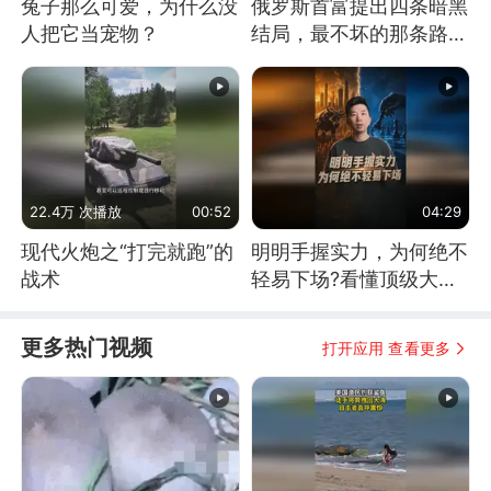
兔子那么可爱，为什么没
俄罗斯首富提出四条暗黑
人把它当宠物？
结局，最不坏的那条路是
通向东方
22.4万 次播放
00:52
04:29
现代火炮之“打完就跑”的
明明手握实力，为何绝不
战术
轻易下场?看懂顶级大国
谋略
更多热门视频
打开应用 查看更多