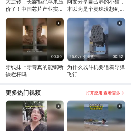
大逆转，长鑫拒绝苹果压
网友分享自己养的小猫，
价了！中国芯片产业实现
本以为是个灵珠没想到是
怎样的逆袭？
魔丸
00:50
25.0万 次播放
00:52
牙线抹上牙膏真的能锯断
为什么战斗机要追着导弹
铁栏杆吗
飞行
更多热门视频
打开应用 查看更多