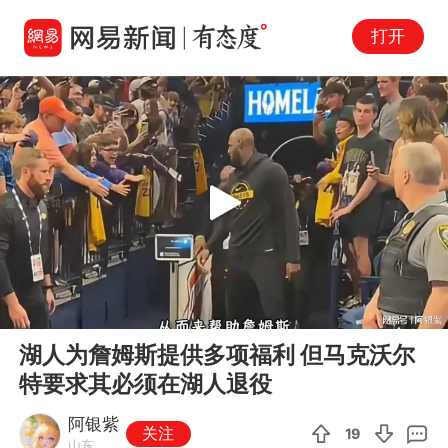
打开
Play
00:00
00:46
En
湖人为詹姆斯提供多项福利 但马克沃尔
fu
特要求其必须在湖人退役
阿银紫
关注
19
山东