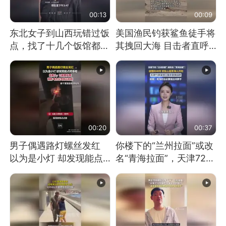
00:13
00:09
东北女子到山西玩错过饭
美国渔民钓获鲨鱼徒手将
点，找了十几个饭馆都没
其拽回大海 目击者直呼
开门：午休到几点
震惊 （视频来源：参考
消息）
00:20
00:37
男子偶遇路灯螺丝发红
你楼下的“兰州拉面”或改
以为是小灯 却发现能点
名“青海拉面”，天津72家
燃香烟 当事人：已报警
面馆已集体更换招牌
处理