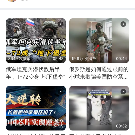
3649 次播放
05:48
19.9万 次播放
00:44
俄军坦克兵潜伏敌后半
俄罗斯是如何通过眼前的
年，T-72变身“地下堡垒”
小球来欺骗美国防空系统
的
04:09
00:32