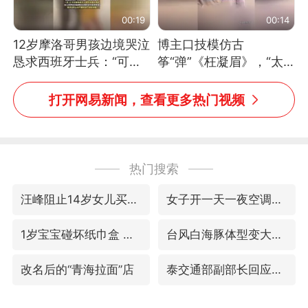
00:19
00:14
12岁摩洛哥男孩边境哭泣
博主口技模仿古
恳求西班牙士兵：“可不
筝“弹”《枉凝眉》，“太
可以不要把我遣返回国”
像了～你是吃古筝长大的
吗？”“或将成为首位考级
打开网易新闻，查看更多热门视频
不带古筝的选手。”（来
源：新华每日电讯）
热门搜索
汪峰阻止14岁女儿买大牌
女子开一天一夜空调后二氧化碳中毒
1岁宝宝碰坏纸巾盒 宝妈被索赔924元
台风白海豚体型变大近似13个浙江面积
改名后的“青海拉面”店
泰交通部副部长回应中国人遭歧视手势