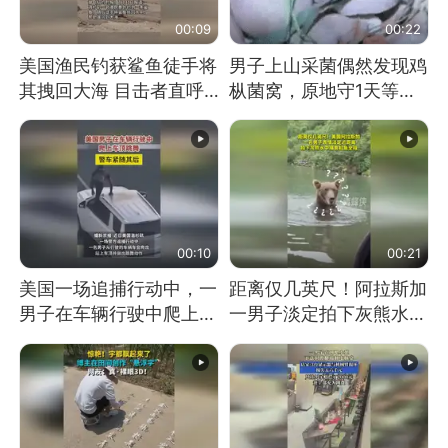
00:09
00:22
美国渔民钓获鲨鱼徒手将
男子上山采菌偶然发现鸡
其拽回大海 目击者直呼
枞菌窝，原地守1天等它
震惊 （视频来源：参考
长大：挖了140多朵
消息）
00:10
00:21
美国一场追捕行动中，一
距离仅几英尺！阿拉斯加
男子在车辆行驶中爬上车
一男子淡定拍下灰熊水中
顶跳舞。（新京报）
捕食鲑鱼全程