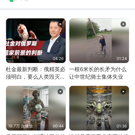
04:26
01:24
杜金最新判断：俄精英必
一根6米长的长矛为什么
须明白，要么人类毁灭，
让中世纪骑士集体失业
要么俄毁灭
19.7万 次播放
00:44
01:36