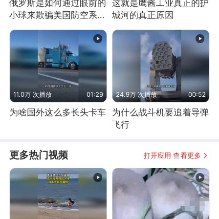
俄罗斯是如何通过眼前的
这就是鹰酱工业真正的护
小球来欺骗美国防空系统
城河的真正原因
的
11.0万 次播放
01:29
24.9万 次播放
00:52
为啥国外这么多长头卡车
为什么战斗机要追着导弹
飞行
更多热门视频
打开应用 查看更多