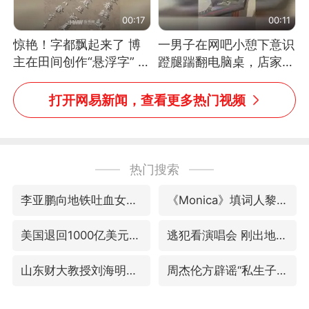
00:17
00:11
惊艳！字都飘起来了 博
一男子在网吧小憩下意识
主在田间创作“悬浮字” 网
蹬腿踹翻电脑桌，店家3
友：真·裸眼3D！
台显示器与机械臂损坏
打开网易新闻，查看更多热门视频
热门搜索
李亚鹏向地铁吐血女孩捐99999元
《Monica》填词人黎彼得去世
美国退回1000亿美元关税
逃犯看演唱会 刚出地铁就被逮住
山东财大教授刘海明逝世 终年38岁
周杰伦方辟谣“私生子”传闻