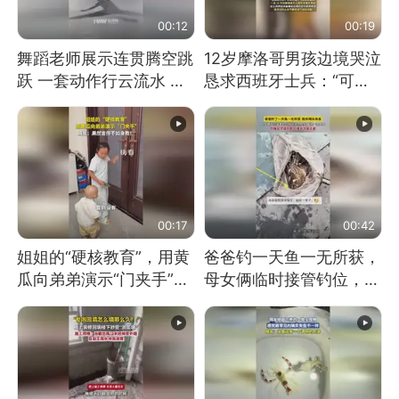
00:12
00:19
舞蹈老师展示连贯腾空跳
12岁摩洛哥男孩边境哭泣
跃 一套动作行云流水 节
恳求西班牙士兵：“可不
奏感拉满 网友：怎么做
可以不要把我遣返回国”
到又舞又武的？
00:17
00:42
姐姐的“硬核教育”，用黄
爸爸钓一天鱼一无所获，
瓜向弟弟演示“门夹手”，
母女俩临时接管钓位，用
网友：果然言传不如身
玩具鱼竿钓上大鱼
教！