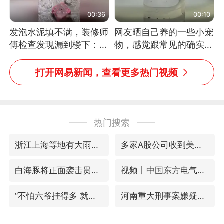
00:36
00:10
发泡水泥填不满，装修师
网友晒自己养的一些小宠
傅检查发现漏到楼下：出
物，感觉跟常见的确实有
风口未延伸到外墙
些不一样
打开网易新闻，查看更多热门视频
热门搜索
浙江上海等地有大雨或暴雨
多家A股公司收到美国关税退款
白海豚将正面袭击贯穿浙江
视频丨中国东方电气集团原党组副书记、董事宋致远被查
“不怕六爷挂得多 就怕六爷挂一颗”
河南重大刑事案嫌疑人落网