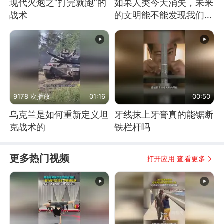
现代火炮之“打完就跑”的
如果人类今天消失，未来
战术
的文明能不能发现我们存
在过？
9178 次播放
01:16
00:50
乌克兰是如何重新定义坦
牙线抹上牙膏真的能锯断
克战术的
铁栏杆吗
更多热门视频
打开应用 查看更多