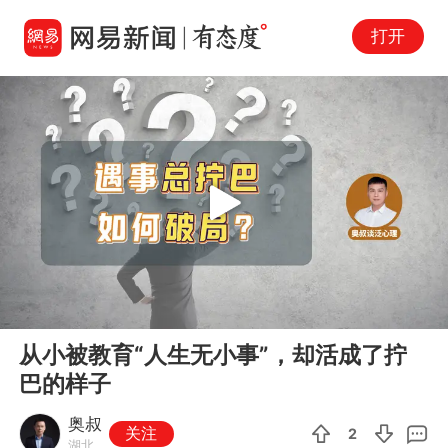
打开
Play
00:00
02:11
En
从小被教育“人生无小事”，却活成了拧
fu
巴的样子
奥叔
关注
2
湖北