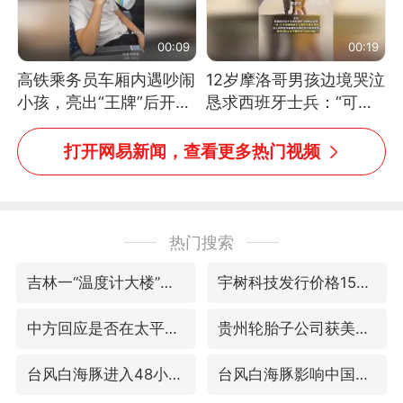
00:09
00:19
高铁乘务员车厢内遇吵闹
12岁摩洛哥男孩边境哭泣
小孩，亮出“王牌”后开启
恳求西班牙士兵：“可不
一键静音
可以不要把我遣返回国”
打开网易新闻，查看更多热门视频
热门搜索
吉林一“温度计大楼”读数爆表
宇树科技发行价格150.80元/股
中方回应是否在太平洋海底开采稀土
贵州轮胎子公司获美国退税8136万
台风白海豚进入48小时警戒线
台风白海豚影响中国已成定局