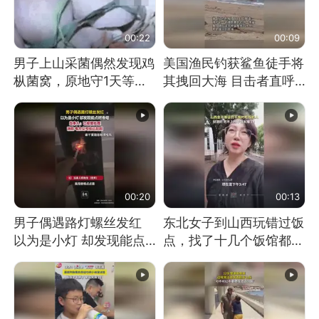
00:22
00:09
男子上山采菌偶然发现鸡
美国渔民钓获鲨鱼徒手将
枞菌窝，原地守1天等它
其拽回大海 目击者直呼
长大：挖了140多朵
震惊 （视频来源：参考
消息）
00:20
00:13
男子偶遇路灯螺丝发红
东北女子到山西玩错过饭
以为是小灯 却发现能点
点，找了十几个饭馆都没
燃香烟 当事人：已报警
开门：午休到几点
处理