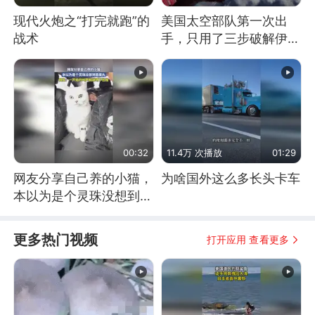
现代火炮之“打完就跑”的
美国太空部队第一次出
战术
手，只用了三步破解伊朗
防空
00:32
11.4万 次播放
01:29
网友分享自己养的小猫，
为啥国外这么多长头卡车
本以为是个灵珠没想到是
魔丸
更多热门视频
打开应用 查看更多