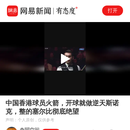
打开
Play
00:00
00:43
En
中国香港球员火箭，开球就做逆天斯诺
fu
克，整的塞尔比彻底绝望
声明：个人原创，仅供参考
奇聞空间