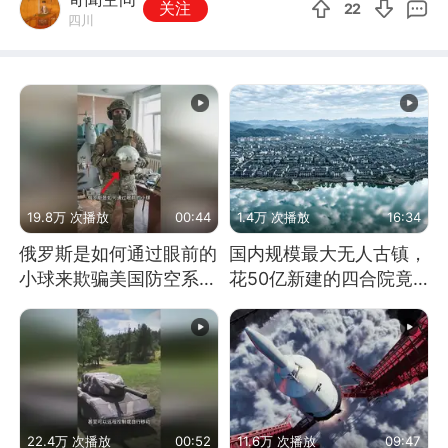
关注
22
四川
19.8万 次播放
00:44
1.4万 次播放
16:34
俄罗斯是如何通过眼前的
国内规模最大无人古镇，
小球来欺骗美国防空系统
花50亿新建的四合院竟
的
没人住，发生了啥
22.4万 次播放
00:52
11.6万 次播放
09:47