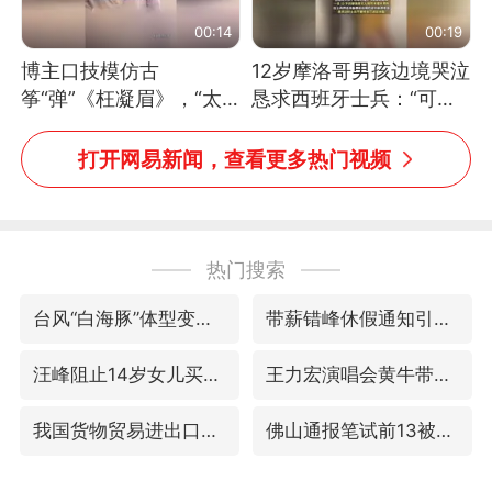
00:14
00:19
博主口技模仿古
12岁摩洛哥男孩边境哭泣
筝“弹”《枉凝眉》，“太
恳求西班牙士兵：“可不
像了～你是吃古筝长大的
可以不要把我遣返回国”
吗？”“或将成为首位考级
打开网易新闻，查看更多热门视频
不带古筝的选手。”（来
源：新华每日电讯）
热门搜索
台风“白海豚”体型变大！环流面积接近13个浙江那么大
带薪错峰休假通知引争议 河南回应
汪峰阻止14岁女儿买大牌
王力宏演唱会黄牛带观众藏匿被查获
我国货物贸易进出口超30万亿元
佛山通报笔试前13被淘汰后5名进体检