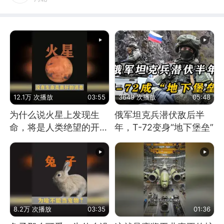
12.1万 次播放
03:55
3649 次播放
05:48
为什么说火星上发现生
俄军坦克兵潜伏敌后半
命，将是人类绝望的开
年，T-72变身“地下堡垒”
始？
8.2万 次播放
03:35
01:36