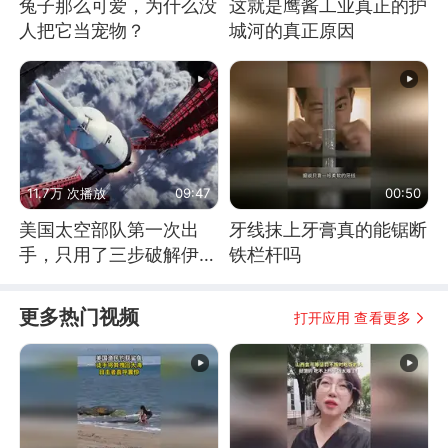
兔子那么可爱，为什么没
这就是鹰酱工业真正的护
人把它当宠物？
城河的真正原因
11.7万 次播放
09:47
00:50
美国太空部队第一次出
牙线抹上牙膏真的能锯断
手，只用了三步破解伊朗
铁栏杆吗
防空
更多热门视频
打开应用 查看更多