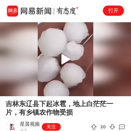
打开
Play
00:00
00:10
En
吉林东辽县下起冰雹，地上白茫茫一
fu
片，有乡镇农作物受损
星晨视频
关注
20
河北