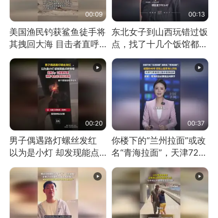
00:09
00:13
美国渔民钓获鲨鱼徒手将
东北女子到山西玩错过饭
其拽回大海 目击者直呼
点，找了十几个饭馆都没
震惊 （视频来源：参考
开门：午休到几点
消息）
00:20
00:37
男子偶遇路灯螺丝发红
你楼下的“兰州拉面”或改
以为是小灯 却发现能点
名“青海拉面”，天津72家
燃香烟 当事人：已报警
面馆已集体更换招牌
处理