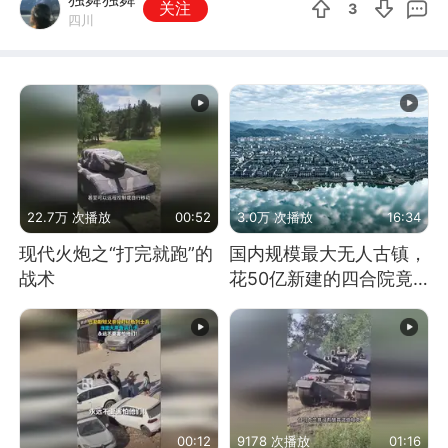
关注
3
四川
22.7万 次播放
00:52
3.0万 次播放
16:34
现代火炮之“打完就跑”的
国内规模最大无人古镇，
战术
花50亿新建的四合院竟
没人住，发生了啥
00:12
9178 次播放
01:16