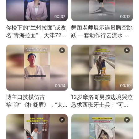
00:37
00:12
你楼下的“兰州拉面”或改
舞蹈老师展示连贯腾空跳
名“青海拉面”，天津72家
跃 一套动作行云流水 节
面馆已集体更换招牌
奏感拉满 网友：怎么做
到又舞又武的？
00:14
00:19
博主口技模仿古
12岁摩洛哥男孩边境哭泣
筝“弹”《枉凝眉》，“太
恳求西班牙士兵：“可不
像了～你是吃古筝长大的
可以不要把我遣返回国”
吗？”“或将成为首位考级
不带古筝的选手。”（来
源：新华每日电讯）