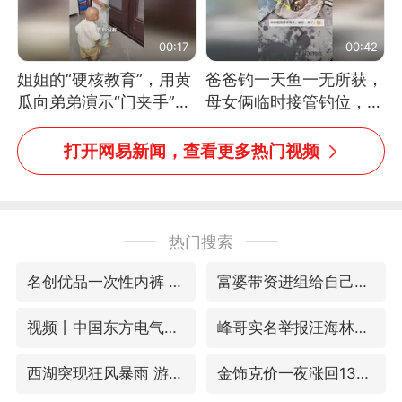
00:17
00:42
姐姐的“硬核教育”，用黄
爸爸钓一天鱼一无所获，
瓜向弟弟演示“门夹手”，
母女俩临时接管钓位，用
网友：果然言传不如身
玩具鱼竿钓上大鱼
教！
打开网易新闻，查看更多热门视频
热门搜索
名创优品一次性内裤 颜面尽失
富婆带资进组给自己硬加60多场吻戏
视频丨中国东方电气集团原党组副书记、董事宋致远被查
峰哥实名举报汪海林偷税漏税
西湖突现狂风暴雨 游客瞬间被浇透
金饰克价一夜涨回1300元