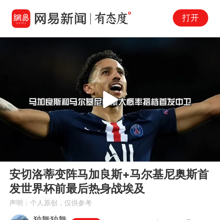
打开
Play
00:00
02:20
En
安切洛蒂变阵马加良斯+马尔基尼奥斯首
fu
发世界杯前最后热身战埃及
声明：个人原创，仅供参考
独舞独舞