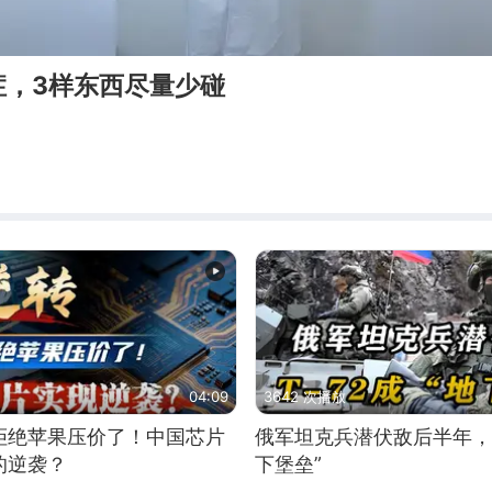
症，3样东西尽量少碰
04:09
3642 次播放
拒绝苹果压价了！中国芯片
俄军坦克兵潜伏敌后半年，T
的逆袭？
下堡垒”