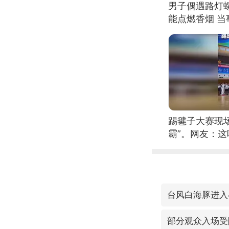
男子偶遇路灯螺
能点燃香烟 
踢毽子大赛现
霸”。网友：
现场！#睡个
台风白海豚进入
部分观众入场受