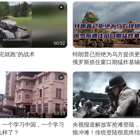
00:52
完就跑”的战术
特朗普已拒绝为乌方提供更
俄罗斯抓住窗口期猛炸基辅
03:23
，一个学习中国，一个学习
央视报道解放军抢滩登陆，
么样了？
狼冲滩！传统登陆彻底终结