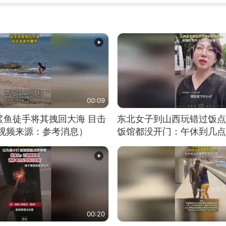
00:09
鲨鱼徒手将其拽回大海 目击
东北女子到山西玩错过饭点
（视频来源：参考消息）
饭馆都没开门：午休到几点
00:20