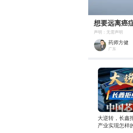
00:00
想要远离癌
声明：无需声明
药师方健
广东
大逆转，长鑫
产业实现怎样