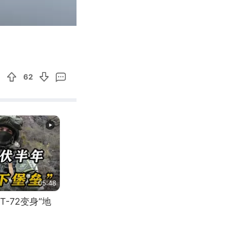
00:55
Enter
fullscreen
62
05:48
-72变身“地