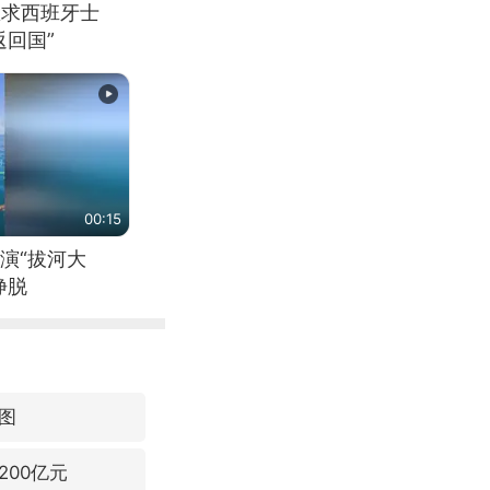
恳求西班牙士
回国”
00:15
演“拔河大
挣脱
图
00亿元