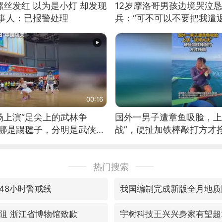
丝发红 以为是小灯 却发现
12岁摩洛哥男孩边境哭泣
当事人：已报警处理
兵：“可不可以不要把我遣返
00:16
场上演“足尖上的武林争
国外一男子遭章鱼吸脸，上
这哪是踢毽子，分明是武侠片
战”，硬扯加铁棒敲打方才
好觉
热门搜索
48小时警戒线
我国编制完成新版全月地质
阻 浙江省博物馆致歉
宇树科技王兴兴身家有望超2