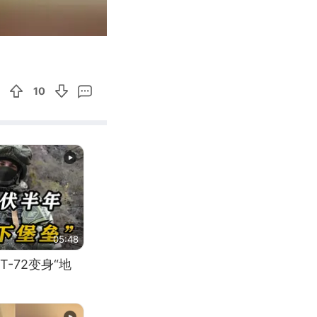
00:18
Enter
fullscreen
10
05:48
-72变身“地