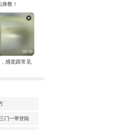
如身教！
00:10
，感觉跟常见
万
三门一带登陆