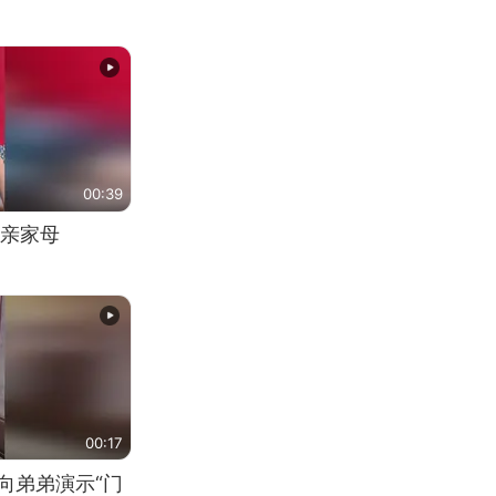
00:39
亲家母
00:17
向弟弟演示“门