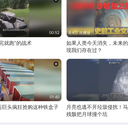
00:52
8.4万 次播放
完就跑”的战术
如果人类今天消失，未来的
现我们存在过？
01:40
运巨头疯狂抢购这种铁盒子
月亮也逃不开垃圾侵扰！马
残骸把月球撞个坑