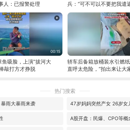
当事人：已报警处理
兵：“可不可以不要把我遣返
00:15
章鱼吸脸，上演“拔河大
轿车后备箱放桶装水引燃纸
铁棒敲打方才挣脱
直呼太危险，“拍出来让大
险”
热门搜索
 暴雨大暴雨来袭
47岁妈妈突然产女 26岁
胜
A股开盘：民爆、CPO等概