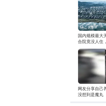
1.8万 次播放
国内规模最大
合院竟没人住
网友分享自己
没想到是魔丸