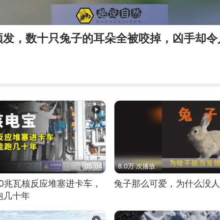
频发，数十只兔子的耳朵全被咬掉，凶手却令
05:04
8.0万 次播放
10兆瓦核反应堆塞进卡车，
兔子那么可爱，为什么没人
跑几十年