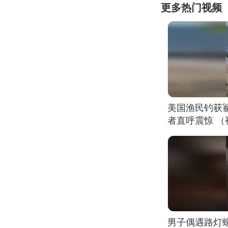
更多热门视频
美国渔民钓获
者直呼震惊 
男子偶遇路灯螺