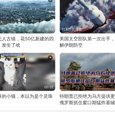
16:34
11.7万 次播放
无人古镇，花50亿新建的四
美国太空部队第一次出手，
，发生了啥
解伊朗防空
00:32
养的小猫，本以为是个灵珠
特朗普已拒绝为乌方提供更
俄罗斯抓住窗口期猛炸基辅