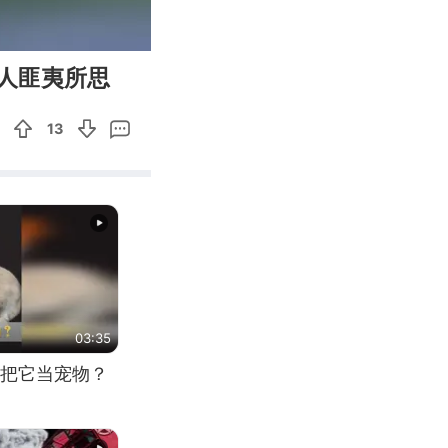
03:17
Enter
人匪夷所思
fullscreen
13
03:35
把它当宠物？