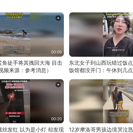
00:09
鲨鱼徒手将其拽回大海 目击
东北女子到山西玩错过饭点
（视频来源：参考消息）
饭馆都没开门：午休到几点
00:20
丝发红 以为是小灯 却发现
12岁摩洛哥男孩边境哭泣