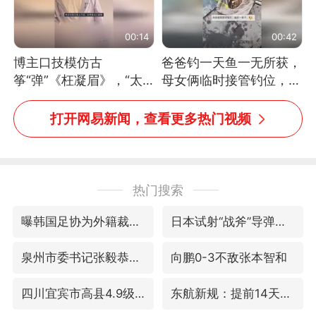
00:14
00:42
博主口技模仿古
爸爸钓一天鱼一无所获，
筝“弹”《枉凝眉》，“太
母女俩临时接管钓位，用
像了～你是吃古筝长大的
玩具鱼竿钓上大鱼
吗？”“或将成为首位考级
打开网易新闻，查看更多热门视频
不带古筝的选手。”（来
源：新华每日电讯）
热门搜索
曝韩国足协为外籍裁判员安排色情招待
日本试射“战斧”导弹，国防部回应
泉州市委书记张毅恭被查
向鹏0-3不敌张本智和
四川宜宾市高县4.9级地震致1人死亡
东航新规：提前14天可免费退改签