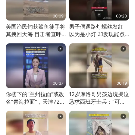
00:09
00:20
美国渔民钓获鲨鱼徒手将
男子偶遇路灯螺丝发红
其拽回大海 目击者直呼
以为是小灯 却发现能点
震惊 （视频来源：参考
燃香烟 当事人：已报警
消息）
处理
00:37
00:19
你楼下的“兰州拉面”或改
12岁摩洛哥男孩边境哭泣
名“青海拉面”，天津72家
恳求西班牙士兵：“可不
面馆已集体更换招牌
可以不要把我遣返回国”