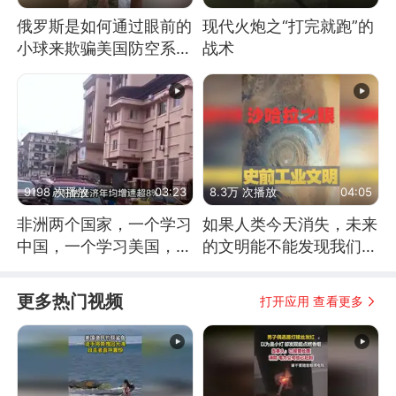
俄罗斯是如何通过眼前的
现代火炮之“打完就跑”的
小球来欺骗美国防空系统
战术
的
9198 次播放
03:23
8.3万 次播放
04:05
非洲两个国家，一个学习
如果人类今天消失，未来
中国，一个学习美国，结
的文明能不能发现我们存
果怎么样了？
在过？
更多热门视频
打开应用 查看更多