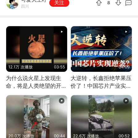
关注
8
四川
12.1万 次播放
03:55
04:09
为什么说火星上发现生
大逆转，长鑫拒绝苹果压
命，将是人类绝望的开
价了！中国芯片产业实现
始？
怎样的逆袭？
20.0万 次播放
00:44
22.6万 次播放
00:52