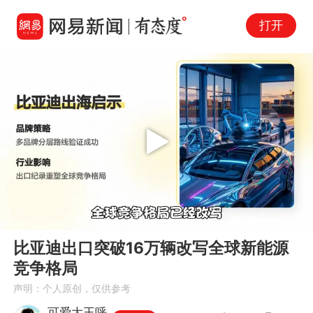
打开
Play
00:00
03:18
En
比亚迪出口突破16万辆改写全球新能源
fu
竞争格局
声明：个人原创，仅供参考
可爱大王呼