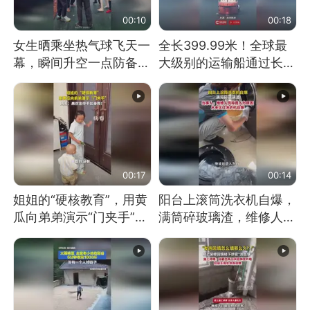
00:10
00:18
女生晒乘坐热气球飞天一
全长399.99米！全球最
幕，瞬间升空一点防备都
大级别的运输船通过长江
没有
大桥这一幕，太震撼了！
00:17
00:14
姐姐的“硬核教育”，用黄
阳台上滚筒洗衣机自爆，
瓜向弟弟演示“门夹手”，
满筒碎玻璃渣，维修人员
网友：果然言传不如身
称是人为原因，从未见过
教！
洗衣机自爆