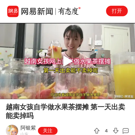
打开
Play
00:00
06:41
En
越南女孩自学做水果茶摆摊 第一天出卖
fu
能卖掉吗
阿银紫
关注
4
山东