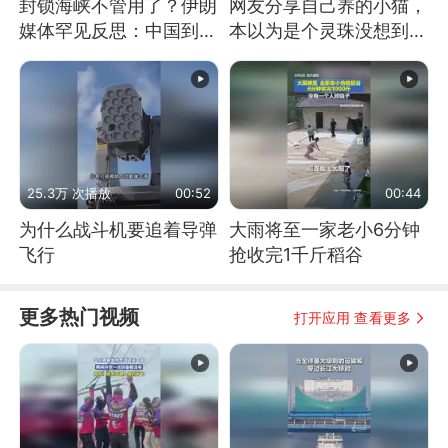
封锁海峡不管用了？伊朗
网友分享自己养的小猫，
媒体罕见反思：中国到底
本以为是个灵珠没想到是
是不是在"拆台"
魔丸
25.3万 次播放
00:52
00:44
为什么战斗机要追着导弹
大雨将至一家老小6分钟
飞行
抢收完1千斤稻谷
更多热门视频
打开应用 查看更多