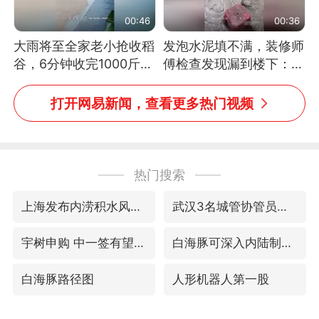
00:46
00:36
大雨将至全家老小抢收稻
发泡水泥填不满，装修师
谷，6分钟收完1000斤，
傅检查发现漏到楼下：出
没有一个人掉链子
风口未延伸到外墙
打开网易新闻，查看更多热门视频
热门搜索
上海发布内涝积水风险提示
武汉3名城管协管员殴打摊主被刑拘
宇树申购 中一签有望赚20万元
白海豚可深入内陆制造大范围风雨
白海豚路径图
人形机器人第一股