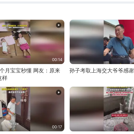
00:14
5个月宝宝秒懂 网友：原来
孙子考取上海交大爷爷感谢
这样
00:17