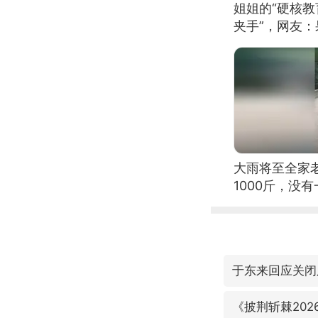
姐姐的“硬核教
夹手”，网友
大雨将至全家
1000斤，没
于东来回应关闭
《披荆斩棘202