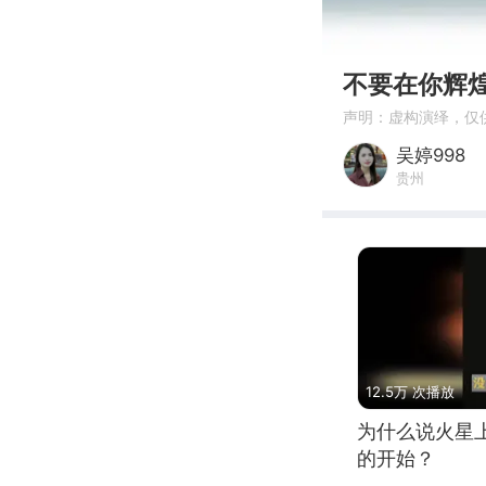
00:00
不要在你辉
声明：虚构演绎，仅
吴婷998
贵州
12.5万 次播放
为什么说火星
的开始？