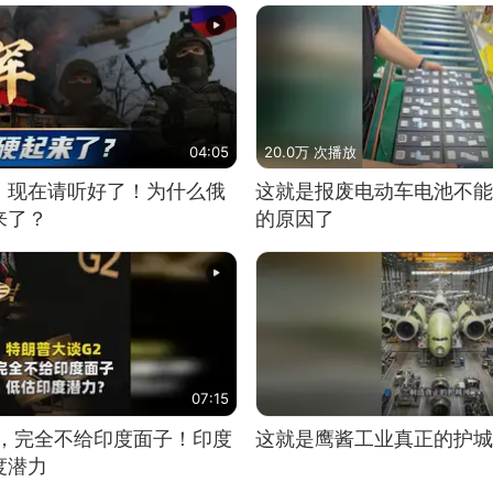
04:05
20.0万 次播放
，现在请听好了！为什么俄
这就是报废电动车电池不能
来了？
的原因了
07:15
2，完全不给印度面子！印度
这就是鹰酱工业真正的护城
度潜力