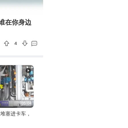
04:09
Enter
谁在你身边
fullscreen
4
05:04
应堆塞进卡车，