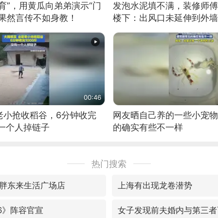
育”，用黄瓜向弟弟演示“门
发泡水泥填不满，装修师傅
：果然言传不如身教！
楼下：出风口未延伸到外墙
00:46
老小抢收稻谷，6分钟收完
网友晒自己养的一些小宠物
有一个人掉链子
的确实有些不一样
热门搜索
胖东来生活广场店
上海有出现龙卷潜势
6》阵容官宣
女子发现前夫婚内与第三者