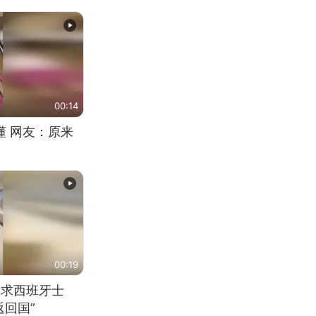
00:14
懂 网友：原来
00:19
恳求西班牙士
回国”