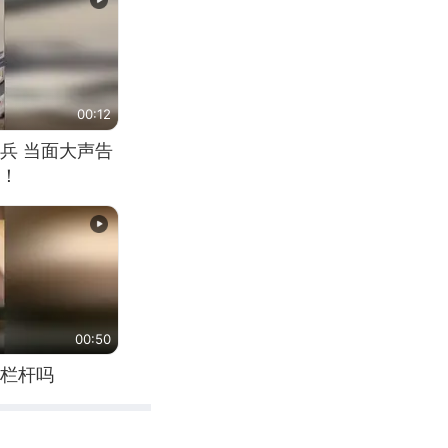
00:12
兵 当面大声告
！
00:50
栏杆吗