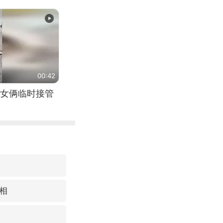
00:42
女俩临时接管
相