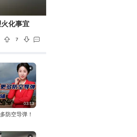
00:11
Enter
理火化事宜
fullscreen
7
03:13
多防空导弹！