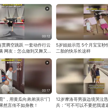
00:12
连贯腾空跳跃 一套动作行云
5岁姐姐示范 5个月宝宝秒
满 网友：怎么做到又舞又武
二胎的快乐长这样
00:17
育”，用黄瓜向弟弟演示“门
12岁摩洛哥男孩边境哭泣
：果然言传不如身教！
兵：“可不可以不要把我遣返