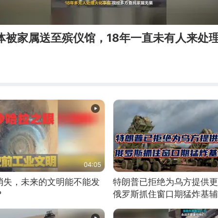
体被家属送至殡仪馆，18年一直未有人来处
04:05
消失，未来的文明能不能发
特朗普已拒绝为乌方提供更
？
俄罗斯抓住窗口期猛炸基辅