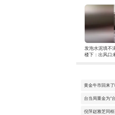
发泡水泥填不
楼下：出风口
黄金牛市回来了
台当局重金为“台
倪萍赵雅芝同框