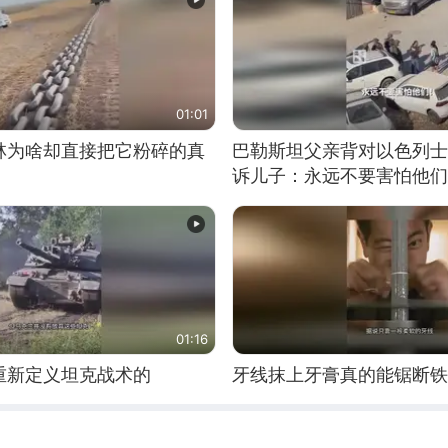
01:01
林为啥却直接把它粉碎的真
巴勒斯坦父亲背对以色列士
诉儿子：永远不要害怕他们
01:16
重新定义坦克战术的
牙线抹上牙膏真的能锯断铁