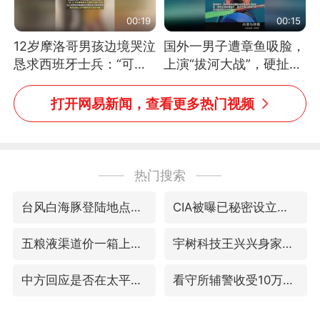
00:19
00:15
12岁摩洛哥男孩边境哭泣
国外一男子遭章鱼吸脸，
恳求西班牙士兵：“可不
上演“拔河大战”，硬扯加
可以不要把我遣返回国”
铁棒敲打方才挣脱
打开网易新闻，查看更多热门视频
热门搜索
台风白海豚登陆地点更新
CIA被曝已秘密设立古巴工作组
五粮液渠道价一箱上涨近百元
宇树科技王兴兴身家有望超200亿元
中方回应是否在太平洋海底开采稀土
看守所辅警收受10万获刑1年