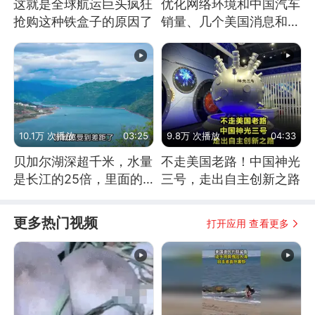
这就是全球航运巨头疯狂
优化网络环境和中国汽车
抢购这种铁盒子的原因了
销量、几个美国消息和俄
乌战争进展
10.1万 次播放
03:25
9.8万 次播放
04:33
贝加尔湖深超千米，水量
不走美国老路！中国神光
是长江的25倍，里面的
三号，走出自主创新之路
鱼究竟有多大？
更多热门视频
打开应用 查看更多