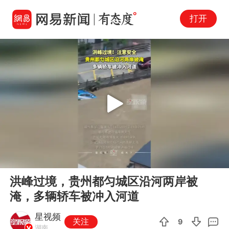
打开
Play
00:00
00:13
En
洪峰过境，贵州都匀城区沿河两岸被
fu
淹，多辆轿车被冲入河道
星视频
关注
9
湖南