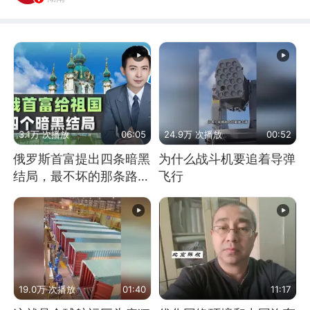
3.1万 次播放
06:05
24.9万 次播放
00:52
俄罗斯首富提出四条暗黑
为什么战斗机要追着导弹
结局，最不坏的那条路是
飞行
通向东方
19.0万 次播放
01:40
11:17