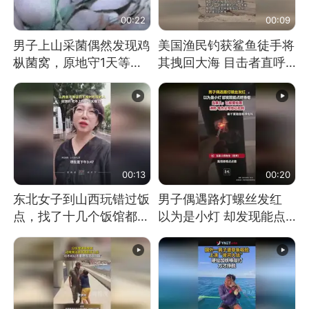
00:22
00:09
男子上山采菌偶然发现鸡
美国渔民钓获鲨鱼徒手将
枞菌窝，原地守1天等它
其拽回大海 目击者直呼
长大：挖了140多朵
震惊 （视频来源：参考
消息）
00:13
00:20
东北女子到山西玩错过饭
男子偶遇路灯螺丝发红
点，找了十几个饭馆都没
以为是小灯 却发现能点
开门：午休到几点
燃香烟 当事人：已报警
处理