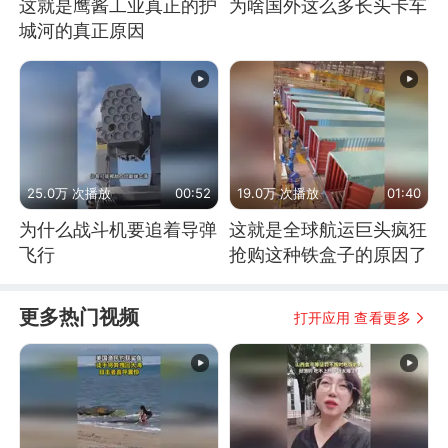
这就是鹰酱工业真正的护
为啥国外这么多长头卡车
城河的真正原因
25.0万 次播放
00:52
19.0万 次播放
01:40
为什么战斗机要追着导弹
这就是全球航运巨头疯狂
飞行
抢购这种铁盒子的原因了
更多热门视频
打开应用 查看更多