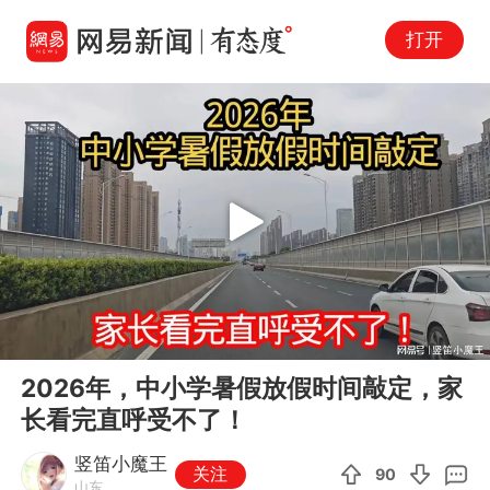
打开
Play
00:00
02:09
En
2026年，中小学暑假放假时间敲定，家
fu
长看完直呼受不了！
竖笛小魔王
关注
90
山东