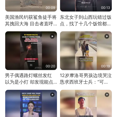
00:09
00:13
美国渔民钓获鲨鱼徒手将
东北女子到山西玩错过饭
其拽回大海 目击者直呼
点，找了十几个饭馆都没
震惊 （视频来源：参考
开门：午休到几点
消息）
00:20
00:19
男子偶遇路灯螺丝发红
12岁摩洛哥男孩边境哭泣
以为是小灯 却发现能点
恳求西班牙士兵：“可不
燃香烟 当事人：已报警
可以不要把我遣返回国”
处理