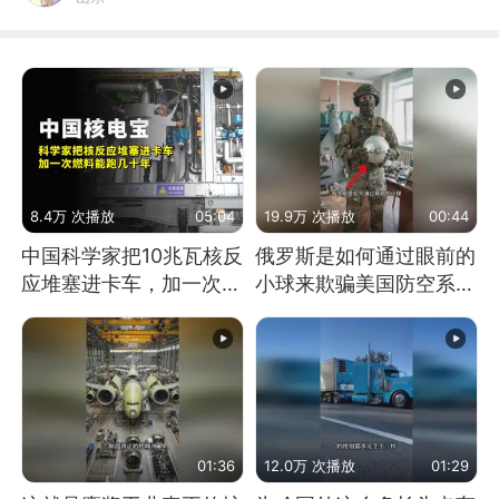
8.4万 次播放
05:04
19.9万 次播放
00:44
中国科学家把10兆瓦核反
俄罗斯是如何通过眼前的
应堆塞进卡车，加一次燃
小球来欺骗美国防空系统
料能跑几十年
的
01:36
12.0万 次播放
01:29