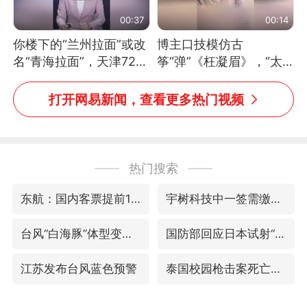
00:37
00:14
你楼下的“兰州拉面”或改
博主口技模仿古
名“青海拉面”，天津72家
筝“弹”《枉凝眉》，“太
面馆已集体更换招牌
像了～你是吃古筝长大的
吗？”“或将成为首位考级
打开网易新闻，查看更多热门视频
不带古筝的选手。”（来
源：新华每日电讯）
热门搜索
东航：国内客票提前14天免费退改
宇树科技中一签需缴款7.54万元
台风“白海豚”体型变大！环流面积接近13个浙江那么大
国防部回应日本试射“战斧”导弹
江苏发布台风蓝色预警
泰国校园枪击案死亡人数升至7人