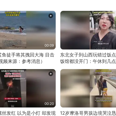
00:09
鲨鱼徒手将其拽回大海 目击
东北女子到山西玩错过饭点
（视频来源：参考消息）
饭馆都没开门：午休到几点
00:20
丝发红 以为是小灯 却发现
12岁摩洛哥男孩边境哭泣