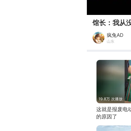
00:00
馆长：我从
疯兔AD
山东
19.8万 次播放
这就是报废电
的原因了