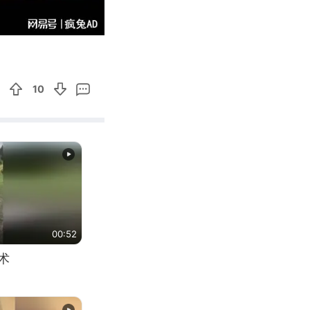
02:24
Enter
fullscreen
10
00:52
术