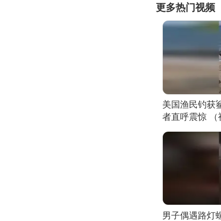
更多热门视频
美国渔民钓获
者直呼震惊 
男子偶遇路灯螺