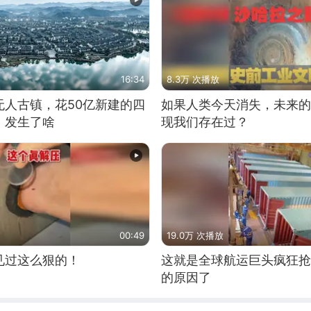
16:34
8.3万 次播放
无人古镇，花50亿新建的四
如果人类今天消失，未来的
，发生了啥
现我们存在过？
00:49
19.0万 次播放
见过这么狠的！
这就是全球航运巨头疯狂抢
的原因了