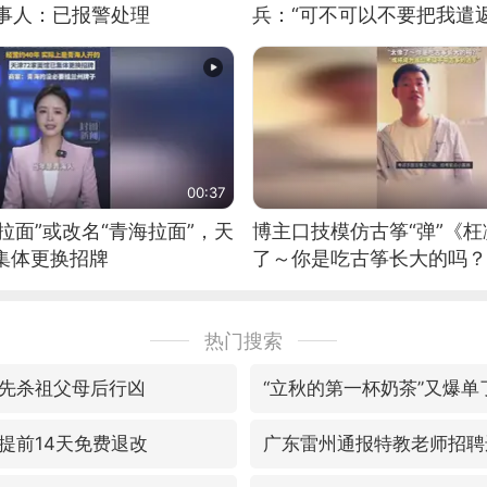
当事人：已报警处理
兵：“可不可以不要把我遣返
00:37
拉面”或改名“青海拉面”，天
博主口技模仿古筝“弹”《枉
集体更换招牌
了～你是吃古筝长大的吗？
位考级不带古筝的选手。”
日电讯）
热门搜索
先杀祖父母后行凶
“立秋的第一杯奶茶”又爆单
提前14天免费退改
广东雷州通报特教老师招聘