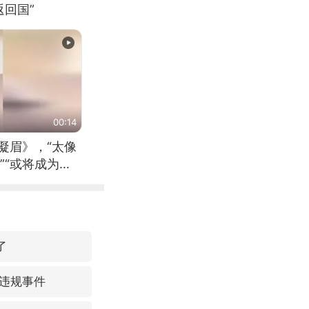
回国”
00:14
凝眉》，“太像
”“或将成为首
（来源：新华每
了
违规事件