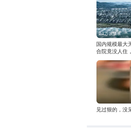
2.2万 次播放
国内规模最大
合院竟没人住
见过狠的，没