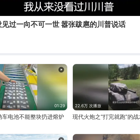
没见过一向不可一世 嚣张跋扈的川普说话
01:29
22.6万 次播放
动车电池不能整块扔进熔炉
现代火炮之“打完就跑”的战