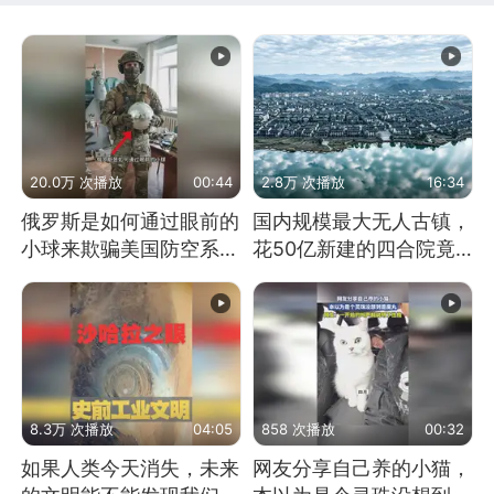
20.0万 次播放
00:44
2.8万 次播放
16:34
俄罗斯是如何通过眼前的
国内规模最大无人古镇，
小球来欺骗美国防空系统
花50亿新建的四合院竟
的
没人住，发生了啥
8.3万 次播放
04:05
858 次播放
00:32
如果人类今天消失，未来
网友分享自己养的小猫，