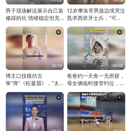
男子现场解说展示自己装
12岁摩洛哥男孩边境哭泣
修踩的坑 情绪稳定但充
恳求西班牙士兵：“可不
满无奈 每处都有精心设
可以不要把我遣返回国”
计 但每处都有瑕疵 网
友：一开始我没笑 但看
到洗手盆我没绷住
00:14
00:42
博主口技模仿古
爸爸钓一天鱼一无所获，
筝“弹”《枉凝眉》，“太
母女俩临时接管钓位，用
像了～你是吃古筝长大的
玩具鱼竿钓上大鱼
吗？”“或将成为首位考级
不带古筝的选手。”（来
源：新华每日电讯）
00:37
00:16