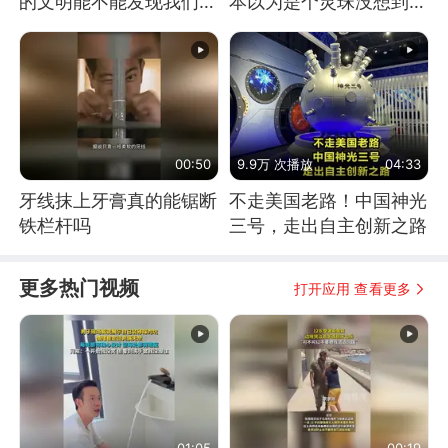
的文明能不能发现我们存
本以为是个灵珠没想到是
在过？
魔丸
00:50
9.9万 次播放
04:33
牙线抹上牙膏真的能锯断
不走美国老路！中国神光
铁栏杆吗
三号，走出自主创新之路
更多热门视频
打开应用 查看更多
01:05
00:19