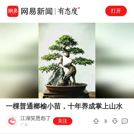
打开
Play
00:00
00:17
En
一棵普通榔榆小苗，十年养成掌上山水
fu
江湖笑恩怨了
关注
3
广东