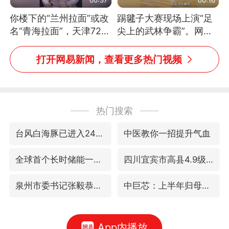
你楼下的“兰州拉面”或改
踢毽子大赛现场上演“足
名“青海拉面”，天津72家
尖上的武林争霸”。网
面馆已集体更换招牌
友：这哪是踢毽子，分明
是武侠片现场！#睡个好
打开网易新闻，查看更多热门视频
觉
热门搜索
台风白海豚已进入24小时警戒线
中医教你一招提升气血
全球首个长时储能一体化产业园量产
四川宜宾市高县4.9级地震致1人死亡
泉州市委书记张毅恭被查
中巨芯：上半年归母净利润1405.77万元
App内播放