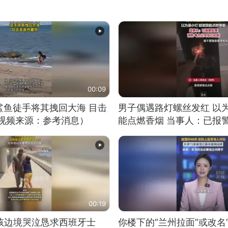
00:09
鲨鱼徒手将其拽回大海 目击
男子偶遇路灯螺丝发红 以
（视频来源：参考消息）
能点燃香烟 当事人：已报
00:19
男孩边境哭泣恳求西班牙士
你楼下的“兰州拉面”或改名