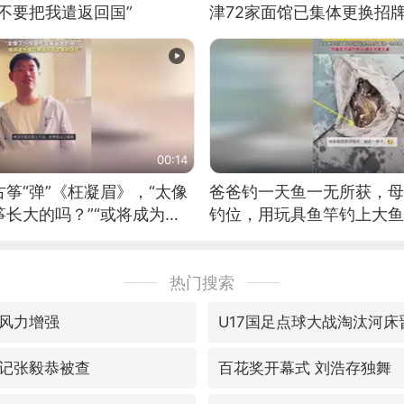
不要把我遣返回国”
津72家面馆已集体更换招
00:14
筝“弹”《枉凝眉》，“太像
爸爸钓一天鱼一无所获，母
长大的吗？”“或将成为首
钓位，用玩具鱼竿钓上大鱼
筝的选手。”（来源：新华每
热门搜索
风力增强
U17国足点球大战淘汰河床
记张毅恭被查
百花奖开幕式 刘浩存独舞