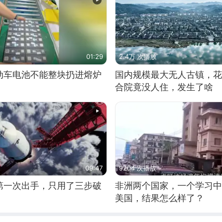
01:29
2.4万 次播放
动车电池不能整块扔进熔炉
国内规模最大无人古镇，花
合院竟没人住，发生了啥
09:47
9204 次播放
第一次出手，只用了三步破
非洲两个国家，一个学习中
美国，结果怎么样了？