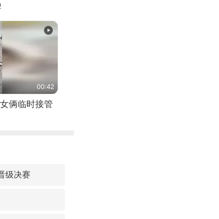
牌
00:42
女俩临时接管
晋级决赛