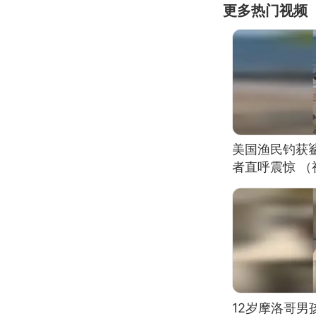
更多热门视频
美国渔民钓获
者直呼震惊 
12岁摩洛哥