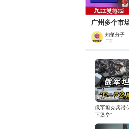
00:00
广州多个市场
知肇分子
广东
3675 次播放
俄军坦克兵潜伏
下堡垒”