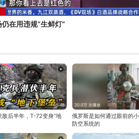
仍在用违规“生鲜灯”
05:48
20.0万 次播放
敌后半年，T-72变身“地
俄罗斯是如何通过眼前的小
防空系统的