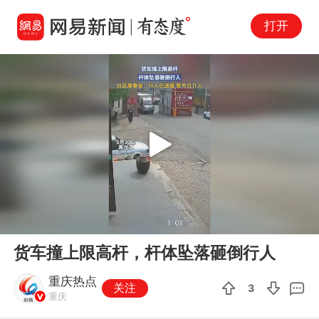
打开
Play
00:00
00:21
En
货车撞上限高杆，杆体坠落砸倒行人
fu
重庆热点
关注
3
重庆