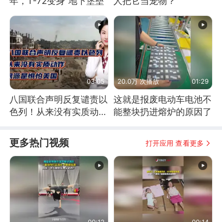
年，T-72变身“地下堡垒”
人把它当宠物？
03:05
20.0万 次播放
01:29
八国联合声明反复谴责以
这就是报废电动车电池不
色列！从来没有实质动
能整块扔进熔炉的原因了
作！根源是惧怕美国
更多热门视频
打开应用 查看更多
00:12
00:14