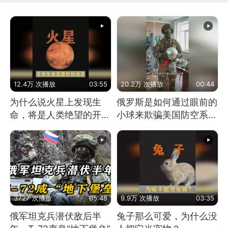
12.4万 次播放
03:55
20.2万 次播放
00:44
为什么说火星上发现生
俄罗斯是如何通过眼前的
命，将是人类绝望的开
小球来欺骗美国防空系统
始？
的
3727 次播放
05:48
9.9万 次播放
03:35
俄军坦克兵潜伏敌后半
兔子那么可爱，为什么没