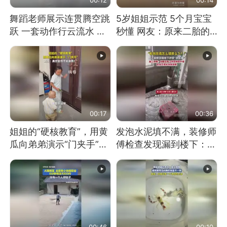
舞蹈老师展示连贯腾空跳
5岁姐姐示范 5个月宝宝
跃 一套动作行云流水 节
秒懂 网友：原来二胎的
奏感拉满 网友：怎么做
快乐长这样
到又舞又武的？
00:17
00:36
姐姐的“硬核教育”，用黄
发泡水泥填不满，装修师
瓜向弟弟演示“门夹手”，
傅检查发现漏到楼下：出
网友：果然言传不如身
风口未延伸到外墙
教！
00:46
00:10