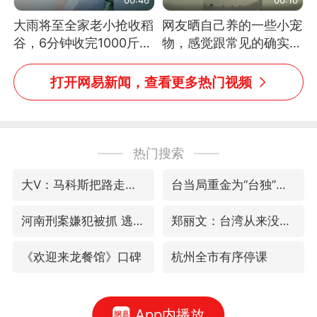
大雨将至全家老小抢收稻
网友晒自己养的一些小宠
谷，6分钟收完1000斤，
物，感觉跟常见的确实有
没有一个人掉链子
些不一样
打开网易新闻，查看更多热门视频
热门搜索
大V：马科斯把路走绝了
台当局重金为“台独”织“皇帝新衣”
河南刑案嫌犯被抓 逃窜时伤害多人
郑丽文：台湾从来没有“独立”过
《欢迎来龙餐馆》口碑
杭州全市有序停课
App内播放