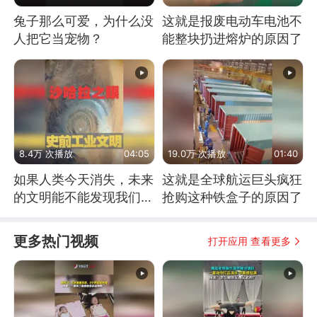
兔子那么可爱，为什么没
这就是报废电动车电池不
人把它当宠物？
能整块扔进熔炉的原因了
8.4万 次播放
04:05
19.0万 次播放
01:40
如果人类今天消失，未来
这就是全球航运巨头疯狂
的文明能不能发现我们存
抢购这种铁盒子的原因了
在过？
更多热门视频
打开应用 查看更多