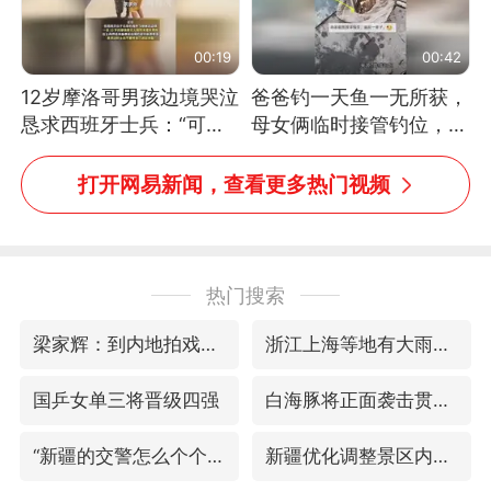
00:19
00:42
12岁摩洛哥男孩边境哭泣
爸爸钓一天鱼一无所获，
恳求西班牙士兵：“可不
母女俩临时接管钓位，用
可以不要把我遣返回国”
玩具鱼竿钓上大鱼
打开网易新闻，查看更多热门视频
热门搜索
梁家辉：到内地拍戏不是北上是回归
浙江上海等地有大雨或暴雨
国乒女单三将晋级四强
白海豚将正面袭击贯穿浙江
“新疆的交警怎么个个像我妈”
新疆优化调整景区内自驾服务费