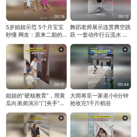
00:14
00:12
5岁姐姐示范 5个月宝宝
舞蹈老师展示连贯腾空跳
秒懂 网友：原来二胎的
跃 一套动作行云流水 节
快乐长这样
奏感拉满 网友：怎么做
到又舞又武的？
00:17
00:44
姐姐的“硬核教育”，用黄
大雨将至一家老小6分钟
瓜向弟弟演示“门夹手”，
抢收完1千斤稻谷
网友：果然言传不如身
教！