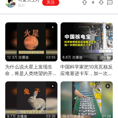
关注
4
四川
12.3万 次播放
03:55
8.6万 次播放
05:04
为什么说火星上发现生
中国科学家把10兆瓦核反
命，将是人类绝望的开
应堆塞进卡车，加一次燃
始？
料能跑几十年
9.7万 次播放
03:35
19.9万 次播放
01:29