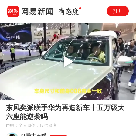
打开
Play
00:00
01:23
En
东风奕派联手华为再造新车十五万级大
fu
六座能逆袭吗
声明：个人原创，仅供参考
可爱大王呼