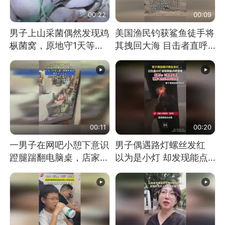
00:22
00:09
男子上山采菌偶然发现鸡
美国渔民钓获鲨鱼徒手将
枞菌窝，原地守1天等它
其拽回大海 目击者直呼
长大：挖了140多朵
震惊 （视频来源：参考
消息）
00:11
00:20
一男子在网吧小憩下意识
男子偶遇路灯螺丝发红
蹬腿踹翻电脑桌，店家3
以为是小灯 却发现能点
台显示器与机械臂损坏
燃香烟 当事人：已报警
处理