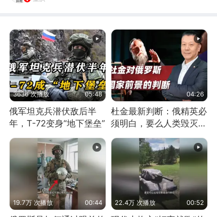
3636 次播放
05:48
04:26
俄军坦克兵潜伏敌后半
杜金最新判断：俄精英必
年，T-72变身“地下堡垒”
须明白，要么人类毁灭，
要么俄毁灭
19.7万 次播放
00:44
22.4万 次播放
00:52