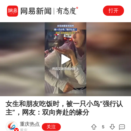
打开
Play
00:00
00:36
En
女生和朋友吃饭时，被一只小鸟“强行认
fu
主”，网友：双向奔赴的缘分
重庆热点
关注
5
重庆