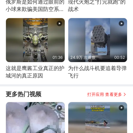
俄罗斯是如何通过眼前的
现代火炮之“打完就跑”的
小球来欺骗美国防空系统
战术
的
01:36
24.9万 次播放
00:52
这就是鹰酱工业真正的护
为什么战斗机要追着导弹
城河的真正原因
飞行
更多热门视频
打开应用 查看更多