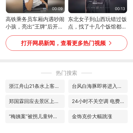
00:09
00:13
高铁乘务员车厢内遇吵闹
东北女子到山西玩错过饭
小孩，亮出“王牌”后开启
点，找了十几个饭馆都没
一键静音
开门：午休到几点
打开网易新闻，查看更多热门视频
热门搜索
浙江舟山21条水上客运航线停航
台风白海豚即将进入48小时警戒线
郑国霖回应去景区上班被保安拦下
24小时不关空调 电费会更低吗
“梅姨案”被拐儿童钟彬发声
金饰克价大幅跳涨